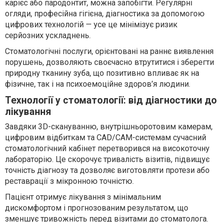
карієс або пародонтит, можна запобігти. Регулярні
огляди, професійна гігієна, діагностика за допомогою
цифрових технологій — усе це мінімізує ризик
серйозних ускладнень.
Стоматологічні послуги, орієнтовані на раннє виявлення
порушень, дозволяють своєчасно втрутитися і зберегти
природну тканину зуба, що позитивно впливає як на
фізичне, так і на психоемоційне здоров’я людини.
Технології у стоматології: від діагностики до
лікування
Завдяки 3D-скануванню, внутрішньоротовим камерам,
цифровим відбиткам та CAD/CAM-системам сучасний
стоматологічний кабінет перетворився на високоточну
лабораторію. Це скорочує тривалість візитів, підвищує
точність діагнозу та дозволяє виготовляти протези або
реставрації з мікронною точністю.
Пацієнт отримує лікування з мінімальним
дискомфортом і прогнозованим результатом, що
зменшує тривожність перед візитами до стоматолога.