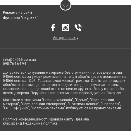
Реклама на сайті
Франшиза "CitySites"
Автори проєкту
info@04566.com.ua
095 764 64 94
Допускається цитування матеріалів без отримання попередньої згоди
04566.com.ua за умови розміщення в тексті обов'язкового посилання на
04566.com.ua - Cайт Таращанської міської громади. Для інтернет-видань
обов'язкове розміщення прямого, відкритого для пошукових систем
гіперпосилання на цитовані статті не нижче другого абзацу в тексті або в
якості джерела. Порушення виняткових прав переслідується Законом.
Матеріали з плашками "Новини компаній", "Промо", "Партнерський
матеріал", "Партнерський спецпроєкт", "Політичні новини", "Пресреліз",
"PR", "Офіційно", "Політична реклама" публікуються на правах реклами.
Політика конфіденційності
Правила сайту
Правила
класифайд
Редакційна політика