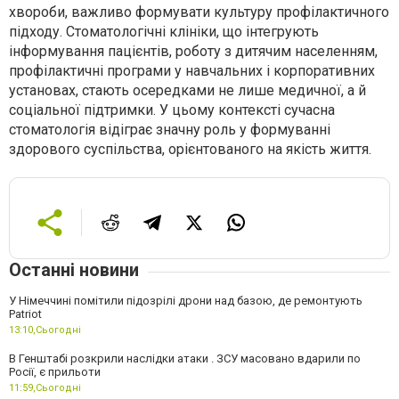
хвороби, важливо формувати культуру профілактичного
підходу. Стоматологічні клініки, що інтегрують
інформування пацієнтів, роботу з дитячим населенням,
профілактичні програми у навчальних і корпоративних
установах, стають осередками не лише медичної, а й
соціальної підтримки. У цьому контексті сучасна
стоматологія відіграє значну роль у формуванні
здорового суспільства, орієнтованого на якість життя.
Останні новини
У Німеччині помітили підозрілі дрони над базою, де ремонтують
Patriot
13:10,
Сьогодні
В Генштабі розкрили наслідки атаки . ЗСУ масовано вдарили по
Росії, є прильоти
11:59,
Сьогодні