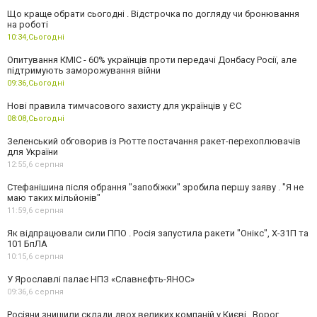
Що краще обрати сьогодні . Відстрочка по догляду чи бронювання
на роботі
10:34,
Сьогодні
Опитування КМІС - 60% українців проти передачі Донбасу Росії, але
підтримують заморожування війни
09:36,
Сьогодні
Нові правила тимчасового захисту для українців у ЄС
08:08,
Сьогодні
Зеленський обговорив із Рютте постачання ракет-перехоплювачів
для України
12:55,
6 серпня
Стефанішина після обрання "запобіжки" зробила першу заяву . "Я не
маю таких мільйонів"
11:59,
6 серпня
Як відпрацювали сили ППО . Росія запустила ракети "Онікс", Х-31П та
101 БпЛА
10:15,
6 серпня
У Ярославлі палає НПЗ «Славнєфть-ЯНОС»
09:36,
6 серпня
Росіяни знищили склади двох великих компаній у Києві . Ворог