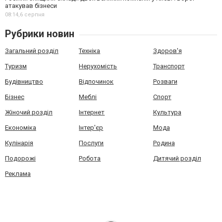
атакував бізнеси
08:14,
6 серпня
Рубрики новин
Загальний розділ
Техніка
Здоров'я
Туризм
Нерухомість
Транспорт
Будівництво
Відпочинок
Розваги
Бізнес
Меблі
Спорт
Жіночий розділ
Інтернет
Культура
Економіка
Інтер'єр
Мода
Кулінарія
Послуги
Родина
Подорожі
Робота
Дитячий розділ
Реклама