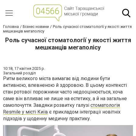
Головна
Бізнес новини
Роль сучасної стоматології у якості життя
мешканців мегаполісу
Роль сучасної стоматології у якості життя
мешканців мегаполісу
10:18,
17 квітня 2025 р.
Загальний розділ
Ритм великого міста вимагає від людини бути
активною, впевненою й здоровою. В цьому контексті
стан ротової порожнини часто недооцінюється, хоча
саме він впливає не лише на естетику, а й на загальне
самопочуття. Завдяки розвитку галузі
стоматологія
Resmile у місті Київ
є прикладом інтеграції новітніх
підходів у щоденну медичну практику.