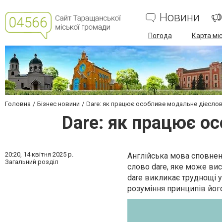
Новини
Погода
Карта мі
Головна
Бізнес новини
Dare: як працює особливе модальне дієслово
Dare: як працює ос
20:20,
14 квітня 2025 р.
Англійська мова сповнена
Загальний розділ
слово dare, яке може вис
dare викликає труднощі у
розуміння принципів йог