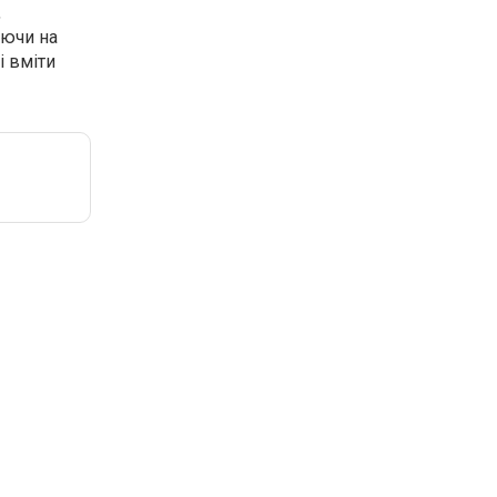
,
аючи на
і вміти