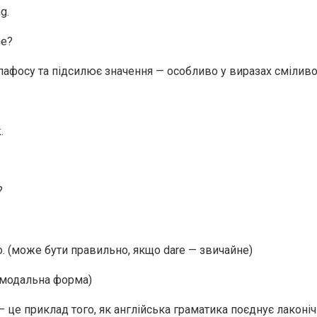
g.
ne?
пафосу та підсилює значення — особливо у виразах сміливо
.
?
go. (може бути правильно, якщо dare — звичайне)
 (модальна форма)
 це приклад того, як англійська граматика поєднує лаконічн