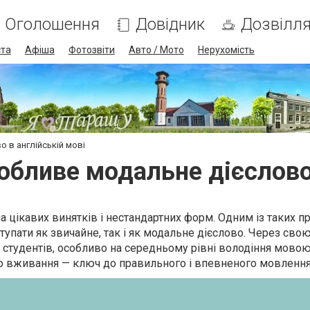
Оголошення
Довідник
Дозвілл
ста
Афіша
Фотозвіти
Авто / Мото
Нерухомість
 в англійській мові
обливе модальне дієслово
 цікавих винятків і нестандартних форм. Одним із таких п
тупати як звичайне, так і як модальне дієслово. Через свою
 студентів, особливо на середньому рівні володіння мовою
о вживання — ключ до правильного і впевненого мовлення