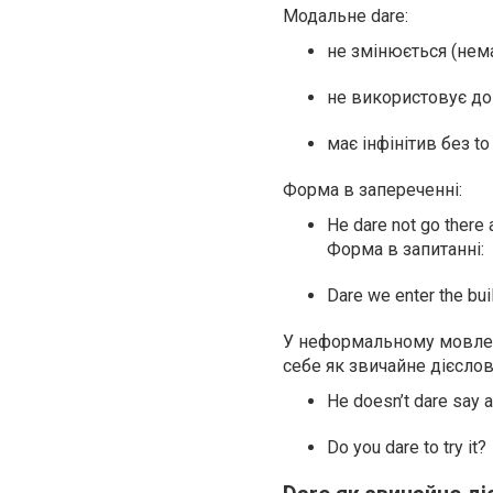
Модальне dare:
не змінюється (немає
не використовує до
має інфінітив без to
Форма в запереченні:
He dare not go there 
Форма в запитанні:
Dare we enter the bui
У неформальному мовленн
себе як звичайне дієслов
He doesn’t dare say a
Do you dare to try it?