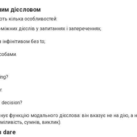
ним дієсловом
ть кілька особливостей:
іжних дієслів у запитаннях і запереченнях;
інфінітивом без to;
собами.
ing?
r.
 decision?
нує функцію модального дієслова: він вказує не на дію, а 
сміливість, сумнів, виклик).
з dare