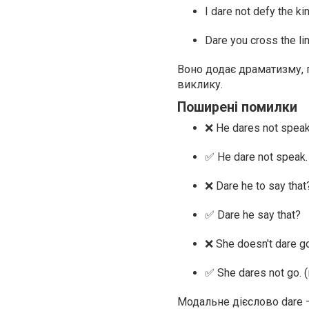
I dare not defy the kin
Dare you cross the li
Воно додає драматизму, 
виклику.
Поширені помилки
❌ He dares not speak
✅ He dare not speak.
❌ Dare he to say that
✅ Dare he say that?
❌ She doesn't dare 
✅ She dares not go.
Модальне дієслово dare —