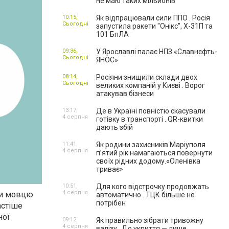
не маю таких мільйонів"
10:15,
Як відпрацювали сили ППО . Росія
Сьогодні
запустила ракети "Онікс", Х-31П та
101 БпЛА
09:36,
У Ярославлі палає НПЗ «Славнєфть-
Сьогодні
ЯНОС»
08:14,
Росіяни знищили склади двох
Сьогодні
великих компаній у Києві . Ворог
атакував бізнеси
13:17,
Де в Україні повністю скасували
4 серпня
готівку в транспорті . QR-квитки
дають збій
11:41,
Як родини захисників Маріуполя
4 серпня
пʼятий рік намагаються повернути
своїх рідних додому.«Оленівка
триває»
10:51,
Для кого відстрочку продовжать
4 серпня
оли мовцю
автоматично . ТЦК більше не
потрібен
астіше
ної
09:12,
Як правильно зібрати тривожну
4 серпня
валізу . До укриття — лише