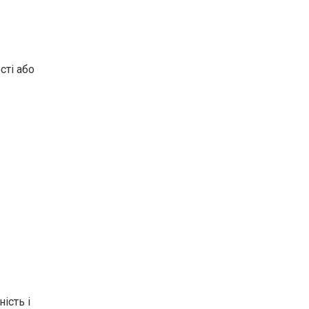
сті або
ість і