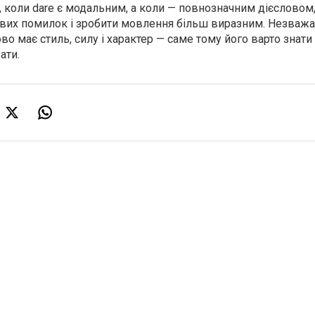
о, коли dare є модальним, а коли — повнозначним дієсловом
вих помилок і зробити мовлення більш виразним. Незваж
во має стиль, силу і характер — саме тому його варто знати 
ати.