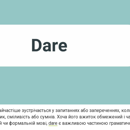
айчастіше зустрічається у запитаннях або запереченнях, к
к, сміливість або сумнів. Хоча його вжиток обмежений і ч
ій чи формальній мові,
dare
є важливою частиною граматич