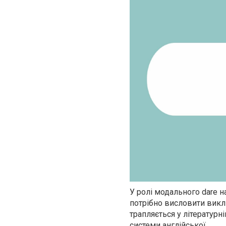
У ролі модального dare н
потрібно висловити викли
трапляється у літературн
системи англійської.