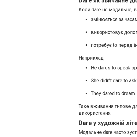
Dare як звичайне д
Коли dare не модальне, в
змінюється за часам
використовує допом
потребує to перед і
Наприклад:
He dares to speak op
She didn’t dare to ask
They dared to dream.
Таке вживання типове д
використання.
Dare у художній лі
Модальне dare часто зустр