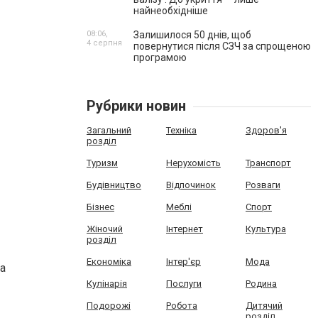
найнеобхідніше
08:06,
Залишилося 50 днів, щоб
4 серпня
повернутися після СЗЧ за спрощеною
програмою
Рубрики новин
Загальний
Техніка
Здоров'я
розділ
Туризм
Нерухомість
Транспорт
Будівництво
Відпочинок
Розваги
Бізнес
Меблі
Спорт
Жіночий
Інтернет
Культура
розділ
Економіка
Інтер'єр
Мода
на
Кулінарія
Послуги
Родина
Подорожі
Робота
Дитячий
розділ