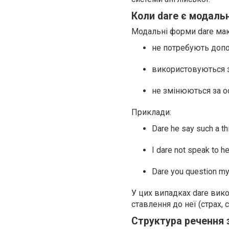
Коли dare є модаль
Модальні форми dare маю
не потребують допом
використовуються з 
не змінюються за о
Приклади:
Dare he say such a th
I dare not speak to he
Dare you question my
У цих випадках dare вико
ставлення до неї (страх, 
Структура речення 