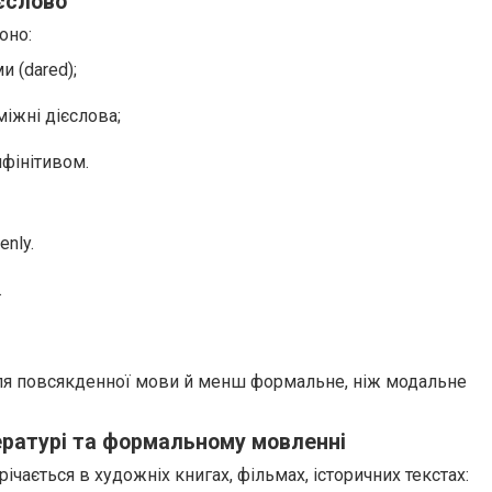
ієслово
оно:
и (dared);
іжні дієслова;
нфінітивом.
enly.
.
ля повсякденної мови й менш формальне, ніж модальне
тературі та формальному мовленні
ічається в художніх книгах, фільмах, історичних текстах: