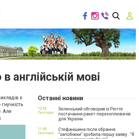
я
 в англійській мові
Останні новини
рикладів є
 гнучкість
12:55,
Зеленський обговорив із Рютте
. Але
Сьогодні
постачання ракет-перехоплювачів
.
для України
11:59,
Стефанішина після обрання
Сьогодні
"запобіжки" зробила першу заяву . "Я