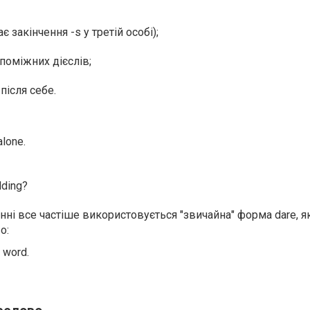
 закінчення -s у третій особі);
поміжних дієслів;
 після себе.
alone.
lding?
і все частіше використовується "звичайна" форма dare, я
о:
 word.