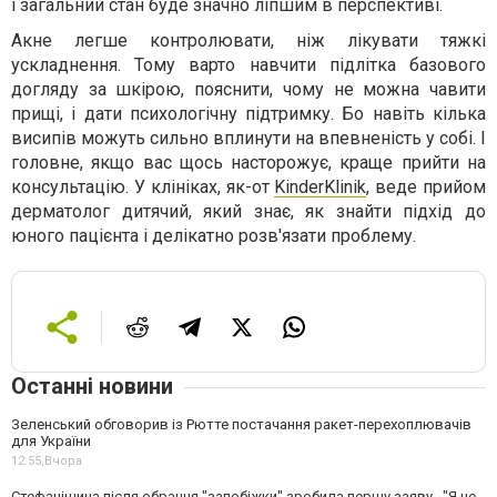
і загальний стан буде значно ліпшим в перспективі.
Акне легше контролювати, ніж лікувати тяжкі
ускладнення. Тому варто навчити підлітка базового
догляду за шкірою, пояснити, чому не можна чавити
прищі, і дати психологічну підтримку. Бо навіть кілька
висипів можуть сильно вплинути на впевненість у собі. І
головне, якщо вас щось насторожує, краще прийти на
консультацію. У клініках, як-от
KinderKlinik
, веде прийом
дерматолог дитячий, який знає, як знайти підхід до
юного пацієнта і делікатно розв'язати проблему.
Останні новини
Зеленський обговорив із Рютте постачання ракет-перехоплювачів
для України
12:55,
Вчора
Стефанішина після обрання "запобіжки" зробила першу заяву . "Я не