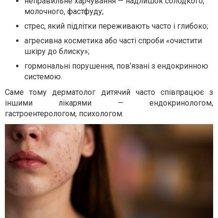
неправильне харчування — надлишок солодкого,
молочного, фастфуду;
стрес, який підлітки переживають часто і глибоко;
агресивна косметика або часті спроби «очистити
шкіру до блиску»;
гормональні порушення, пов’язані з ендокринною
системою.
Саме тому дерматолог дитячий часто співпрацює з
іншими лікарями — ендокринологом,
гастроентерологом, психологом.