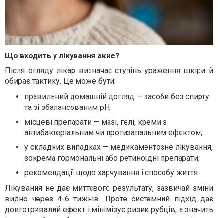
Що входить у лікування акне?
Після огляду лікар визначає ступінь ураження шкіри й
обирає тактику. Це може бути:
правильний домашній догляд — засоби без спирту
та зі збалансованим pH;
місцеві препарати — мазі, гелі, креми з
антибактеріальним чи протизапальним ефектом;
у складних випадках — медикаментозне лікування,
зокрема гормональні або ретиноїдні препарати;
рекомендації щодо харчування і способу життя.
Лікування не дає миттєвого результату, зазвичай зміни
видно через 4-6 тижнів. Проте системний підхід дає
довготривалий ефект і мінімізує ризик рубців, а значить