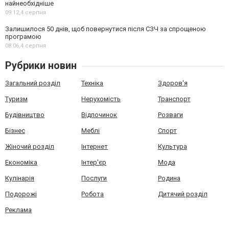
найнеобхідніше
09:12,
4 серпня
Залишилося 50 днів, щоб повернутися після СЗЧ за спрощеною
програмою
08:06,
4 серпня
Рубрики новин
Загальний розділ
Техніка
Здоров'я
Туризм
Нерухомість
Транспорт
Будівництво
Відпочинок
Розваги
Бізнес
Меблі
Спорт
Жіночий розділ
Інтернет
Культура
Економіка
Інтер'єр
Мода
Кулінарія
Послуги
Родина
Подорожі
Робота
Дитячий розділ
Реклама