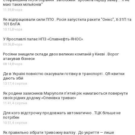
маю таких мільйонів"
11:59,
Вчора
Як відпрацювали сили ППО . Росія запустила ракети "Онікс", Х-31П та
101 БпЛА
10:15,
Вчора
У Ярославлі палає НПЗ «Славнєфть-ЯНОС»
09:36,
Вчора
Росіяни знищили склади двох великих компаній у Києві . Ворог
атакував бізнеси
08:14,
Вчора
Де в Україні повністю скасували готівку в транспорті . QR-квитки
дають збій
13:17,
4 серпня
Як родини захисників Маріуполя пʼятий рік намагаються повернути
своїх рідних додому.«Оленівка триває»
11:41,
4 серпня
Для кого відстрочку продовжать автоматично . ТЦК більше не
потрібен
10:51,
4 серпня
Як правильно зібрати тривожну валізу . До укриття — лише