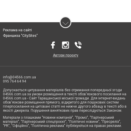
Реклама на сайті
Франшиза "CitySites"
Автори проєкту
info@04566.com.ua
095 764 64 94
Допускається цитування матеріалів без отримання попередньої згоди
04566.com.ua за умови розміщення в тексті обов'язкового посилання на
04566.com.ua - Cайт Таращанської міської громади. Для інтернет-видань
обов'язкове розміщення прямого, відкритого для пошукових систем
гіперпосилання на цитовані статті не нижче другого абзацу в тексті або в
якості джерела. Порушення виняткових прав переслідується Законом.
Матеріали з плашками "Новини компаній", "Промо", "Партнерський
матеріал", "Партнерський спецпроєкт", "Політичні новини", "Пресреліз",
"PR", "Офіційно", "Політична реклама" публікуються на правах реклами.