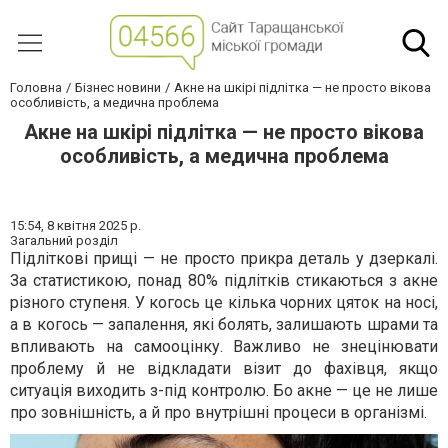
Головна
Бізнес новини
Акне на шкірі підлітка — не просто вікова
особливість, а медична проблема
Акне на шкірі підлітка — не просто вікова
особливість, а медична проблема
15:54,
8 квітня 2025 р.
Загальний розділ
Підліткові прищі — не просто прикра деталь у дзеркалі.
За статистикою, понад 80% підлітків стикаються з акне
різного ступеня. У когось це кілька чорних цяток на носі,
а в когось — запалення, які болять, залишають шрами та
впливають на самооцінку. Важливо не знецінювати
проблему й не відкладати візит до фахівця, якщо
ситуація виходить з-під контролю. Бо акне — це не лише
про зовнішність, а й про внутрішні процеси в організмі.