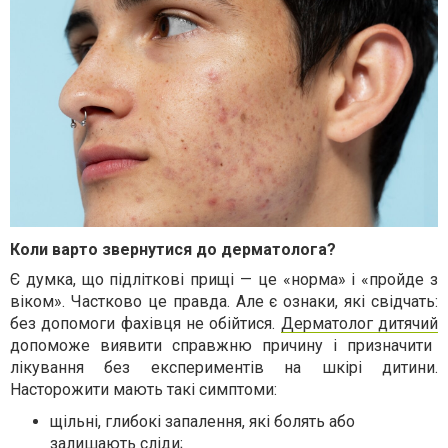
Коли варто звернутися до дерматолога?
Є думка, що підліткові прищі — це «норма» і «пройде з
віком». Частково це правда. Але є ознаки, які свідчать:
без допомоги фахівця не обійтися.
Дерматолог дитячий
допоможе виявити справжню причину і призначити
лікування без експериментів на шкірі дитини.
Насторожити мають такі симптоми:
щільні, глибокі запалення, які болять або
залишають сліди;