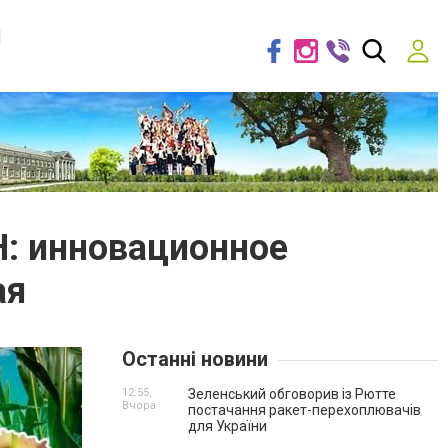
я
: инновационное
ая
Останні новини
12:55,
Зеленський обговорив із Рютте
Вчора
постачання ракет-перехоплювачів
для України