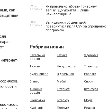
09:12,
Як правильно зібрати тривожну
4 серпня
ами, как
валізу . До укриття — лише
найнеобхідніше
 защитный
08:06,
Залишилося 50 днів, щоб
4 серпня
повернутися після СЗЧ за спрощеною
програмою
для
парат
Рубрики новин
ют
Загальний
Техніка
Здоров'я
розділ
интернет-
Туризм
Нерухомість
Транспорт
Будівництво
Відпочинок
Розваги
 сорняков,
Бізнес
Меблі
Спорт
ю, осот и
Жіночий
Інтернет
Культура
розділ
Економіка
Інтер'єр
Мода
ько часов
Кулінарія
Послуги
Родина