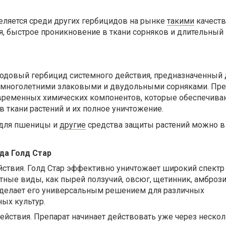
еляется среди других гербицидов на рынке
такими
качеств
я, быстрое проникновение в ткани сорняков и длительный
ходовый гербицид системного действия, предназначенный 
 многолетними злаковыми и двудольными сорняками. Пре
овременных химических компонентов, которые обеспечива
 ткани растений и их полное уничтожение.
 для пшеницы и
другие
средства защиты растений можно в 
да Голд Стар
ствия. Голд Стар эффективно уничтожает широкий спектр
тные виды, как пырей ползучий, овсюг, щетинник, амбрози
о делает его универсальным решением для различных
ых культур.
ействия. Препарат начинает действовать уже через нескол