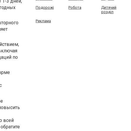
 1-3 дней,
огодных
Подорожі
Робота
Дитячий
розділ
Реклама
вторного
ляет
йствием,
 включая
даций по
форме
с
ое
 повысить
о всей
 обратите