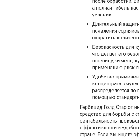
после обработки. В
а полная гибель на
условий.
Длительный защитны
появления сорняков
сократить количеств
Безопасность для к
что делает его без
пшеницу, ячмень, к
применению риск п
Удобство применени
концентрата эмульс
распределяется по 
помощью стандартн
Гербицид Голд Стар от и
средство для борьбы с с
рентабельность произво
эффективности и удобст
стране. Если вы ищете э