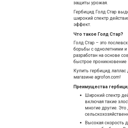
защиты урожая.
Гербицид Голд Стар выд
широкий спектр действи
эффект.
Что такое Голд Стар?
Голд Стар – это послевс
борьбы с однолетними и
разработан на основе с
быстрое проникновение в
Купить гербицид лаплас
магазине agrofon.com!
Преимущества гербици
Широкий спектр дей
включая такие злос
многие другие. Эт
сельскохозяйственн
Высокая скорость д