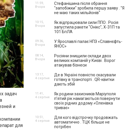
11:59,
Стефанішина після обрання
Вчора
"запобіжки" зробила першу заяву . "Я
не маю таких мільйонів"
10:15,
Як відпрацювали сили ППО . Росія
Вчора
запустила ракети "Онікс", Х-31П та
101 БпЛА
09:36,
У Ярославлі палає НПЗ «Славнєфть-
Вчора
ЯНОС»
08:14,
Росіяни знищили склади двох
Вчора
великих компаній у Києві . Ворог
атакував бізнеси
13:17,
Де в Україні повністю скасували
4 серпня
готівку в транспорті . QR-квитки
дають збій
х задач
11:41,
Як родини захисників Маріуполя
4 серпня
пʼятий рік намагаються повернути
а
своїх рідних додому.«Оленівка
езней и
триває»
10:51,
Для кого відстрочку продовжать
 компании
4 серпня
автоматично . ТЦК більше не
епарат для
потрібен