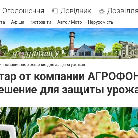
Оголошення
Довідник
Дозвілл
ста
Афіша
Фотозвіти
Авто / Мото
Нерухомість
 инновационное решение для защиты урожая
Стар от компании АГРОФОН
ешение для защиты урож