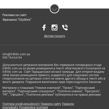
Реклама на сайті
Франшиза "CitySites"
Автори проєкту
info@04566.com.ua
095 764 64 94
Допускається цитування матеріалів без отримання попередньої згоди
04566.com.ua за умови розміщення в тексті обов'язкового посилання на
04566.com.ua - Cайт Таращанської міської громади. Для інтернет-видань
обов'язкове розміщення прямого, відкритого для пошукових систем
гіперпосилання на цитовані статті не нижче другого абзацу в тексті або в
якості джерела. Порушення виняткових прав переслідується Законом.
Матеріали з плашками "Новини компаній", "Промо", "Партнерський
матеріал", "Партнерський спецпроєкт", "Політичні новини", "Пресреліз",
"PR", "Офіційно", "Політична реклама" публікуються на правах реклами.
Політика конфіденційності
Правила сайту
Правила
класифайд
Редакційна політика