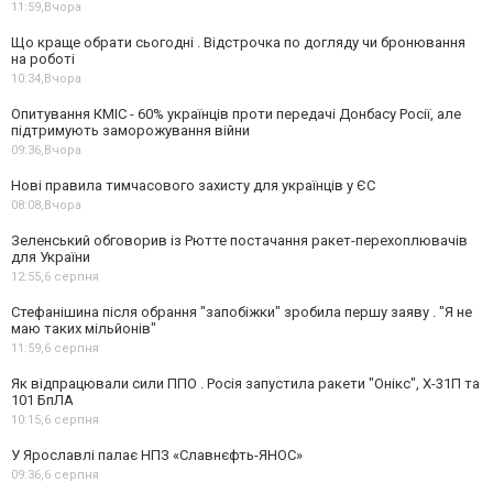
11:59,
Вчора
Що краще обрати сьогодні . Відстрочка по догляду чи бронювання
на роботі
10:34,
Вчора
Опитування КМІС - 60% українців проти передачі Донбасу Росії, але
підтримують заморожування війни
09:36,
Вчора
Нові правила тимчасового захисту для українців у ЄС
08:08,
Вчора
Зеленський обговорив із Рютте постачання ракет-перехоплювачів
для України
12:55,
6 серпня
Стефанішина після обрання "запобіжки" зробила першу заяву . "Я не
маю таких мільйонів"
11:59,
6 серпня
Як відпрацювали сили ППО . Росія запустила ракети "Онікс", Х-31П та
101 БпЛА
10:15,
6 серпня
У Ярославлі палає НПЗ «Славнєфть-ЯНОС»
09:36,
6 серпня