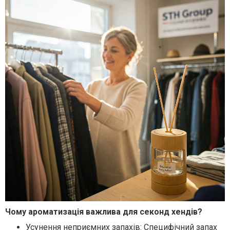
Чому ароматизація важлива для секонд хендів?
Усунення неприємних запахів
: Специфічний запах