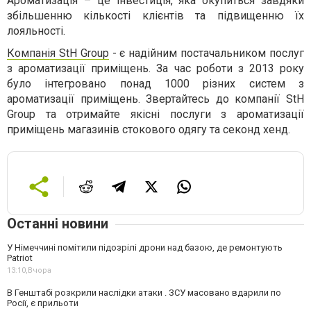
Ароматизація – це інвестиція, яка окупиться завдяки
збільшенню кількості клієнтів та підвищенню їх
лояльності.
Компанія StH Group
- є надійним постачальником послуг
з ароматизації приміщень. За час роботи з 2013 року
було інтегровано понад 1000 різних систем з
ароматизації приміщень. Звертайтесь до компанії StH
Group та отримайте якісні послуги з ароматизації
приміщень магазинів стокового одягу та секонд хенд.
Останні новини
У Німеччині помітили підозрілі дрони над базою, де ремонтують
Patriot
13:10,
Вчора
В Генштабі розкрили наслідки атаки . ЗСУ масовано вдарили по
Росії, є прильоти