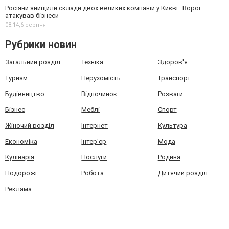
Росіяни знищили склади двох великих компаній у Києві . Ворог
атакував бізнеси
08:14,
6 серпня
Рубрики новин
Загальний розділ
Техніка
Здоров'я
Туризм
Нерухомість
Транспорт
Будівництво
Відпочинок
Розваги
Бізнес
Меблі
Спорт
Жіночий розділ
Інтернет
Культура
Економіка
Інтер'єр
Мода
Кулінарія
Послуги
Родина
Подорожі
Робота
Дитячий розділ
Реклама