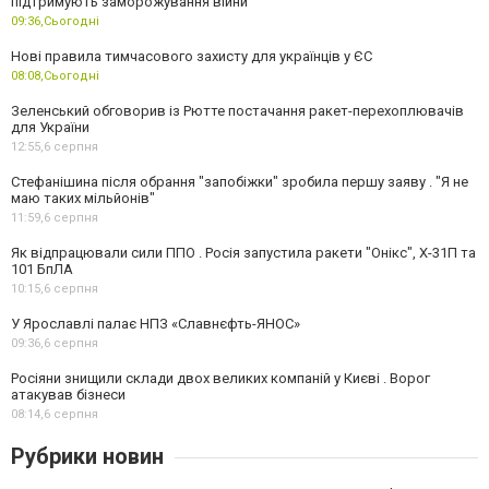
підтримують заморожування війни
09:36,
Сьогодні
Нові правила тимчасового захисту для українців у ЄС
08:08,
Сьогодні
Зеленський обговорив із Рютте постачання ракет-перехоплювачів
для України
12:55,
6 серпня
Стефанішина після обрання "запобіжки" зробила першу заяву . "Я не
маю таких мільйонів"
11:59,
6 серпня
Як відпрацювали сили ППО . Росія запустила ракети "Онікс", Х-31П та
101 БпЛА
10:15,
6 серпня
У Ярославлі палає НПЗ «Славнєфть-ЯНОС»
09:36,
6 серпня
Росіяни знищили склади двох великих компаній у Києві . Ворог
атакував бізнеси
08:14,
6 серпня
Рубрики новин