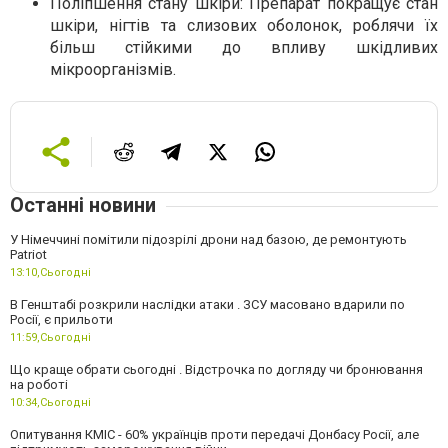
Поліпшення стану шкіри: Препарат покращує стан
шкіри, нігтів та слизових оболонок, роблячи їх
більш стійкими до впливу шкідливих
мікроорганізмів.
Останні новини
У Німеччині помітили підозрілі дрони над базою, де ремонтують
Patriot
13:10,
Сьогодні
В Генштабі розкрили наслідки атаки . ЗСУ масовано вдарили по
Росії, є прильоти
11:59,
Сьогодні
Що краще обрати сьогодні . Відстрочка по догляду чи бронювання
на роботі
10:34,
Сьогодні
Опитування КМІС - 60% українців проти передачі Донбасу Росії, але