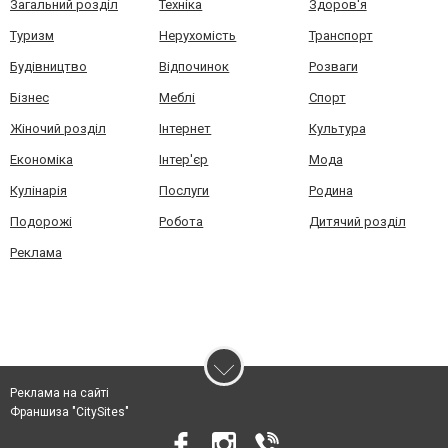
Загальний розділ
Техніка
Здоров'я
Туризм
Нерухомість
Транспорт
Будівництво
Відпочинок
Розваги
Бізнес
Меблі
Спорт
Жіночий розділ
Інтернет
Культура
Економіка
Інтер'єр
Мода
Кулінарія
Послуги
Родина
Подорожі
Робота
Дитячий розділ
Реклама
Реклама на сайті
Франшиза "CitySites"