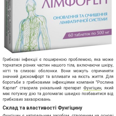
Грибкові інфекції є поширеною проблемою, яка може
торкатися різних частин нашого тіла, включаючи шкіру,
нігті та слизові оболонки. Вони можуть спричиняти
значний дискомфорт та впливати на якість життя. Для
боротьби з грибковими інфекціями компанія "Рослина
Карпат" створила унікальний препарат
Фунгіцин
, який
має потужну дію та допомагає швидко позбавитися від
грибкових захворювань.
Склад та властивості Фунгіцину
Фунгіцин є натуральним засобом, створеним на основі