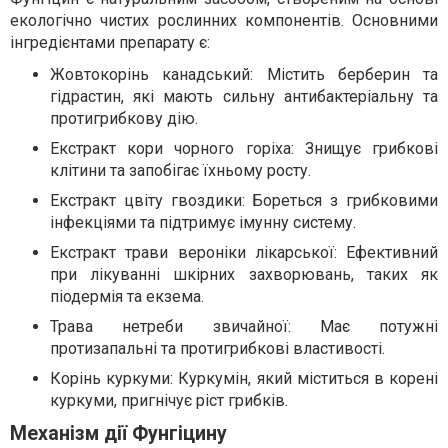
екологічно чистих рослинних компонентів. Основними
інгредієнтами препарату є:
Жовтокорінь канадський: Містить берберин та
гідрастин, які мають сильну антибактеріальну та
протигрибкову дію.
Екстракт кори чорного горіха: Знищує грибкові
клітини та запобігає їхньому росту.
Екстракт цвіту гвоздики: Бореться з грибковими
інфекціями та підтримує імунну систему.
Екстракт трави вероніки лікарської: Ефективний
при лікуванні шкірних захворювань, таких як
піодермія та екзема.
Трава нетреби звичайної: Має потужні
протизапальні та протигрибкові властивості.
Корінь куркуми: Куркумін, який міститься в корені
куркуми, пригнічує ріст грибків.
Механізм дії Фунгіцину