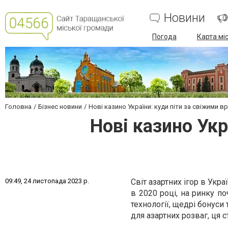
Новини
Погода
Карта мі
Головна
Бізнес новини
Нові казино України: куди піти за свіжими 
Нові казино Укр
0
9
:
4
9
,
2
4
л
и
с
т
о
п
а
д
а
2
0
2
3
р
.
Світ азартних ігор в Укр
в 2020 році, на ринку п
технології, щедрі бонус
для азартних розваг, ця 