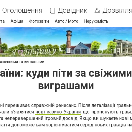
Оголошення
Довідник
Дозвілл
ста
Афіша
Фотозвіти
Авто / Мото
Нерухомість
враженнями та виграшами
аїни: куди піти за свіжи
виграшами
аїні переживає справжній ренесанс. Після легалізації гральн
очали з'являтися
нові казино України
, що пропонують гравц
и та неперевершений ігровий досвід. Якщо ви шукаєте нові
стаття допоможе вам зорієнтуватися серед нових гравців на