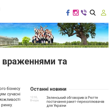
я
ми враженнями та
Останні новини
ого бізнесу
ям сучасні
12:55,
Зеленський обговорив із Рютте
 можливості
Вчора
постачання ракет-перехоплювачів
 ринку.
для України