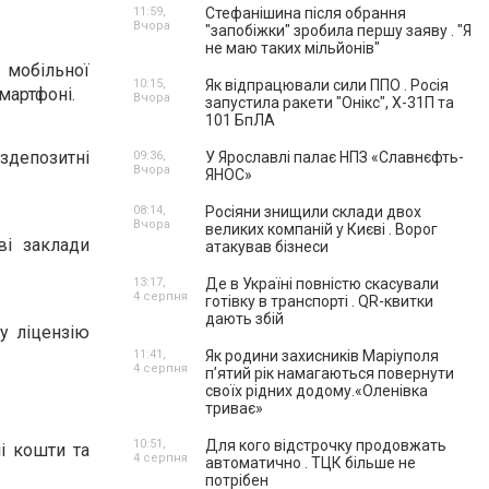
11:59,
Стефанішина після обрання
Вчора
"запобіжки" зробила першу заяву . "Я
не маю таких мільйонів"
 мобільної
10:15,
Як відпрацювали сили ППО . Росія
мартфоні.
Вчора
запустила ракети "Онікс", Х-31П та
101 БпЛА
ездепозитні
09:36,
У Ярославлі палає НПЗ «Славнєфть-
Вчора
ЯНОС»
08:14,
Росіяни знищили склади двох
Вчора
великих компаній у Києві . Ворог
ві заклади
атакував бізнеси
13:17,
Де в Україні повністю скасували
4 серпня
готівку в транспорті . QR-квитки
дають збій
у ліцензію
11:41,
Як родини захисників Маріуполя
4 серпня
пʼятий рік намагаються повернути
своїх рідних додому.«Оленівка
триває»
10:51,
Для кого відстрочку продовжать
ші кошти та
4 серпня
автоматично . ТЦК більше не
потрібен