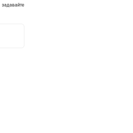
о задавайте