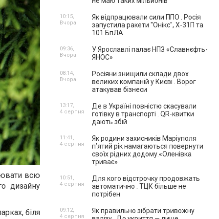
не маю таких мільйонів"
10:15,
Як відпрацювали сили ППО . Росія
Вчора
запустила ракети "Онікс", Х-31П та
101 БпЛА
09:36,
У Ярославлі палає НПЗ «Славнєфть-
Вчора
ЯНОС»
08:14,
Росіяни знищили склади двох
Вчора
великих компаній у Києві . Ворог
атакував бізнеси
13:17,
Де в Україні повністю скасували
4 серпня
готівку в транспорті . QR-квитки
дають збій
11:41,
Як родини захисників Маріуполя
4 серпня
пʼятий рік намагаються повернути
своїх рідних додому.«Оленівка
триває»
орювати всю
10:51,
Для кого відстрочку продовжать
4 серпня
го дизайну
автоматично . ТЦК більше не
потрібен
09:12,
Як правильно зібрати тривожну
арках, біля
4 серпня
валізу . До укриття — лише