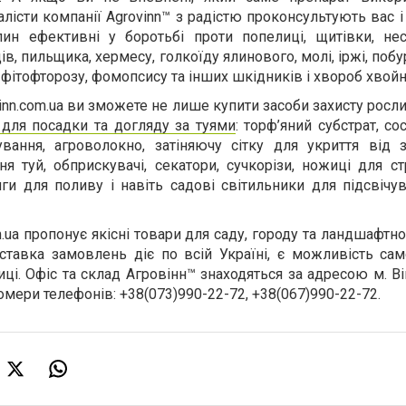
алісти компанії Agrovinn™ з радістю проконсультують вас і
лин ефективні у боротьбі проти попелиці, щитівки, не
в, пильщика, хермесу, голкоїду ялинового, молі, іржі, побур
і, фітофторозу, фомопсису та інших шкідників і хвороб хвой
vinn.com.ua ви зможете не лише купити засоби захисту рослин
 для посадки та догляду за туями
: торф’яний субстрат, со
вання, агроволокно, затіняючу сітку для укриття від з
 туй, обприскувачі, секатори, сучкорізи, ножиці для ст
и для поливу і навіть садові світильники для підсвічув
.ua пропонує якісні товари для саду, городу та ландшафтн
ставка замовлень діє по всій Україні, є можливість сам
ці. Офіс та склад Агровінн™ знаходяться за адресою м. Ві
номери телефонів: +38(073)990-22-72, +38(067)990-22-72.