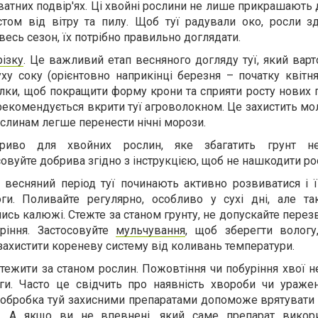
ватних подвір'ях. Ці хвойні рослини не лише прикрашають д
том від вітру та пилу. Щоб туї радували око, росли з
есь сезон, їх потрібно правильно доглядати.
різку
. Це важливий етап весняного догляду туї, який вар
ху соку (орієнтовно наприкінці березня – початку квітня
ілки, щоб покращити форму крони та сприяти росту нових 
 рекомендується вкрити туї агроволокном. Це захистить мо
ослинам легше перенести нічні морози.
бриво для хвойних рослин, яке збагатить грунт не
овуйте добрива згідно з інструкцією, щоб не нашкодити ро
 весняний період туї починають активно розвиватися і ї
оги. Поливайте регулярно, особливо у сухі дні, але та
сь калюжі. Стежте за станом грунту, не допускайте пере
ріння. Застосовуйте
мульчування
, щоб зберегти вологу,
 захистити кореневу систему від коливань температури.
тежити за станом рослин. Пожовтіння чи побуріння хвої 
ги. Часто це свідчить про наявність хвороби чи ураже
 обробка туй захисними препаратами допоможе врятувати 
елі. А якщо ви не впевнені, який саме препарат викор