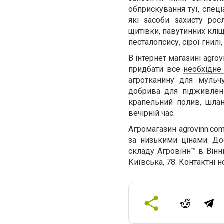
обприскування туї, спеці
які засоби захисту рос
щитівки, павутинних кліщі
песталопсису, сірої гнил
В інтернет магазині agro
придбати все
необхідне
агротканину для мульчу
добрива для підживлення
крапельний полив, шланг
вечірній час.
Агромагазин agrovinn.com
за низькими цінами. До
складу Агровінн™ в Вінни
Київська, 78. Контактні 