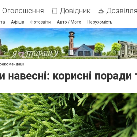
Оголошення
Довідник
Дозвілл
ста
Афіша
Фотозвіти
Авто / Мото
Нерухомість
 рекомендації
и навесні: корисні поради 