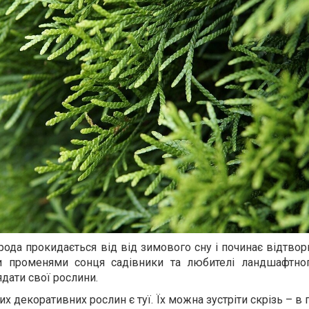
ирода прокидається від від зимового сну і починає відтв
 променями сонця садівники та любителі ландшафтно
дати свої рослини.
 декоративних рослин є туї. Їх можна зустріти скрізь – в п