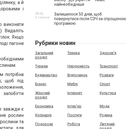
ілянку, а й
найнеобхідніше
доровими і
08:06,
Залишилося 50 днів, щоб
4 серпня
повернутися після СЗЧ за спрощеною
програмою
то виконати
). Видаліть
гілок. Якщо
Рубрики новин
лоді пагони
Загальний
Техніка
Здоров'я
розділ
обхідними
слинам.
Туризм
Нерухомість
Транспорт
м потрібна
Будівництво
Відпочинок
Розваги
к, щоб під
Бізнес
Меблі
Спорт
зволоження,
 запобігти
Жіночий
Інтернет
Культура
розділ
Економіка
Інтер'єр
Мода
не завжди є
ння рослин
Кулінарія
Послуги
Родина
рослини та
Подорожі
Робота
Дитячий
истати для
розділ