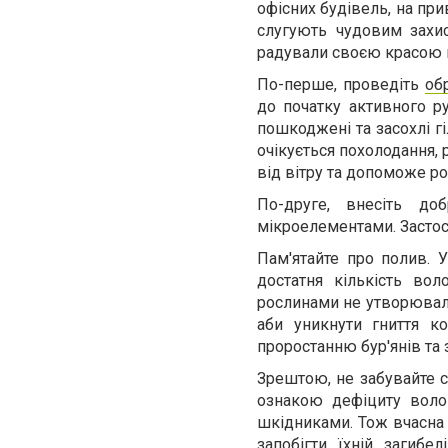
офісних будівель, на при
слугують чудовим захис
радували своєю красою в
По-перше, проведіть
об
до початку активного ру
пошкоджені та засохлі г
очікується похолодання,
від вітру та допоможе р
По-друге, внесіть до
мікроелементами. Застос
Пам'ятайте про полив. У
достатня кількість вол
рослинами не утворювали
аби уникнути гниття ко
проростанню бур'янів та
Зрештою, не забувайте с
ознакою дефіциту воло
шкідниками. Тож вчасна
запобігти їхній загиб