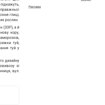
 підкажуть,
Реклама
справжньої
іння глиці,
них рослин.
 (ЗЗР), а й
снову кору,
аморозків,
рижки туй,
ання туй у
ого дизайну
овивозу зі
нниця, вул.