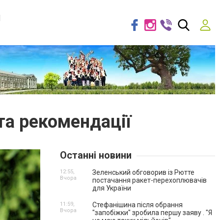
я
та рекомендації
Останні новини
12:55,
Зеленський обговорив із Рютте
Вчора
постачання ракет-перехоплювачів
для України
11:59,
Стефанішина після обрання
Вчора
"запобіжки" зробила першу заяву . "Я