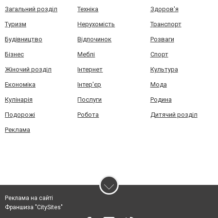
Загальний розділ
Техніка
Здоров'я
Туризм
Нерухомість
Транспорт
Будівництво
Відпочинок
Розваги
Бізнес
Меблі
Спорт
Жіночий розділ
Інтернет
Культура
Економіка
Інтер'єр
Мода
Кулінарія
Послуги
Родина
Подорожі
Робота
Дитячий розділ
Реклама
Реклама на сайті
Франшиза "CitySites"