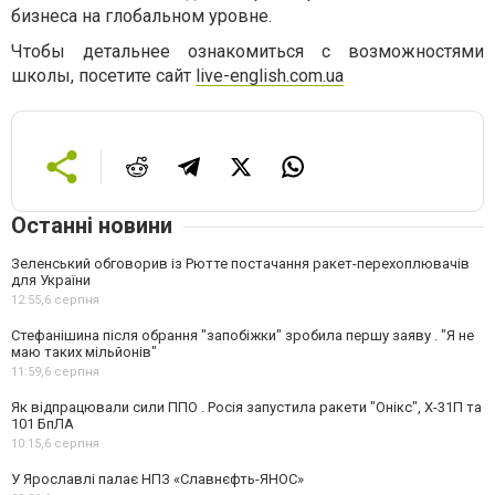
бизнеса на глобальном уровне.
Чтобы детальнее ознакомиться с возможностями
школы, посетите сайт
live-english.com.ua
Останні новини
Зеленський обговорив із Рютте постачання ракет-перехоплювачів
для України
12:55,
6 серпня
Стефанішина після обрання "запобіжки" зробила першу заяву . "Я не
маю таких мільйонів"
11:59,
6 серпня
Як відпрацювали сили ППО . Росія запустила ракети "Онікс", Х-31П та
101 БпЛА
10:15,
6 серпня
У Ярославлі палає НПЗ «Славнєфть-ЯНОС»