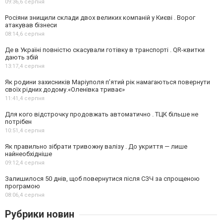
09:36,
6 серпня
Росіяни знищили склади двох великих компаній у Києві . Ворог
атакував бізнеси
08:14,
6 серпня
Де в Україні повністю скасували готівку в транспорті . QR-квитки
дають збій
13:17,
4 серпня
Як родини захисників Маріуполя пʼятий рік намагаються повернути
своїх рідних додому.«Оленівка триває»
11:41,
4 серпня
Для кого відстрочку продовжать автоматично . ТЦК більше не
потрібен
10:51,
4 серпня
Як правильно зібрати тривожну валізу . До укриття — лише
найнеобхідніше
09:12,
4 серпня
Залишилося 50 днів, щоб повернутися після СЗЧ за спрощеною
програмою
08:06,
4 серпня
Рубрики новин