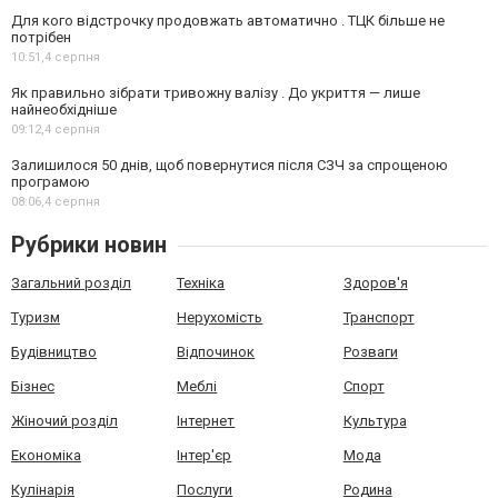
Для кого відстрочку продовжать автоматично . ТЦК більше не
потрібен
10:51,
4 серпня
Як правильно зібрати тривожну валізу . До укриття — лише
найнеобхідніше
09:12,
4 серпня
Залишилося 50 днів, щоб повернутися після СЗЧ за спрощеною
програмою
08:06,
4 серпня
Рубрики новин
Загальний розділ
Техніка
Здоров'я
Туризм
Нерухомість
Транспорт
Будівництво
Відпочинок
Розваги
Бізнес
Меблі
Спорт
Жіночий розділ
Інтернет
Культура
Економіка
Інтер'єр
Мода
Кулінарія
Послуги
Родина