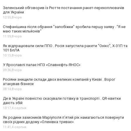
Зеленський обговорив із Рютте постачання ракет-перехоплювачів
для України
12:55,
Вчора
Стефанішина після обрання "запобіжки" зробила першу заяву . "Я не
маю таких мільйонів"
11:59,
Вчора
Як відпрацювали сили ППО . Росія запустила ракети "Онікс", Х-31П та
101 БпЛА
10:15,
Вчора
У Ярославлі палає НПЗ «Славнєфть-ЯНОС»
09:36,
Вчора
Росіяни знищили склади двох великих компаній у Києві . Ворог
атакував бізнеси
08:14,
Вчора
Де в Україні повністю скасували готівку в транспорті . QR-квитки
дають збій
13:17,
4 серпня
Як родини захисників Маріуполя пʼятий рік намагаються повернути
своїх рідних додому.«Оленівка триває»
11:41,
4 серпня