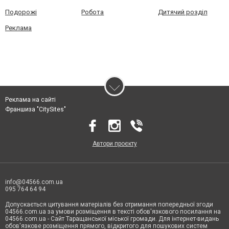
Подорожі
Робота
Дитячий розділ
Реклама
Реклама на сайті
Франшиза "CitySites"
Автори проєкту
info@04566.com.ua
095 764 64 94
Допускається цитування матеріалів без отримання попередньої згоди
04566.com.ua за умови розміщення в тексті обов'язкового посилання на
04566.com.ua - Cайт Таращанської міської громади. Для інтернет-видань
обов'язкове розміщення прямого, відкритого для пошукових систем