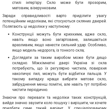
стилі інтер'єру. Скло може бути прозорим,
матовим, візерунковим.
Заради справедливості варто приділити увагу
потенційним недолікам, які стосуються скляних дверей.
Полягають ці недоліки у наступному:
Конструкції можуть бути крихкими, адже скло,
навіть якщо воно загартоване, залишається
вразливим, якщо нанести сильний удар. Особливо,
якщо модель недорога, із тонкого скла;
Доглядати за таким виробом може бути дещо
складно. Міжкімнатні двері Україна зі скла
потребують, що їх регулярно чистили, поверхня
накопичує пил, можуть бути відбитки пальців. У
такому випадку краще вибрати матове скло,
забруднення менш помітні, але навіть тут потрібно
чистити періодично.
Знаючи про переваги та недоліки таких конструкцій,
вийде значно звузити коло пошуку і вирішити, чи хочете
придбати саме такий варіант. У спеціалізованому