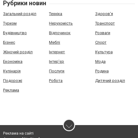
Рубрики новин
Загальний розділ
Техніка
Здоров'я
Туризм
Нерухомість
Транспорт
Будівництво
Відпочинок
Розваги
Бізнес
Меблі
Спорт
Жіночий розділ
Інтернет
Культура
Економіка
Інтер'єр
Мода
Кулінарія
Послуги
Родина
Подорожі
Робота
Дитячий розділ
Реклама
Реклама на сайті