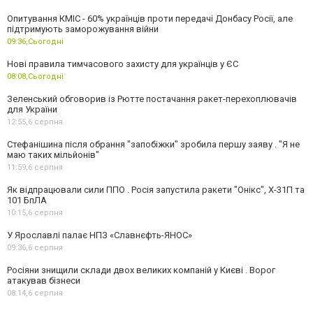
Опитування КМІС - 60% українців проти передачі Донбасу Росії, але
підтримують заморожування війни
09:36,
Сьогодні
Нові правила тимчасового захисту для українців у ЄС
08:08,
Сьогодні
Зеленський обговорив із Рютте постачання ракет-перехоплювачів
для України
12:55,
6 серпня
Стефанішина після обрання "запобіжки" зробила першу заяву . "Я не
маю таких мільйонів"
11:59,
6 серпня
Як відпрацювали сили ППО . Росія запустила ракети "Онікс", Х-31П та
101 БпЛА
10:15,
6 серпня
У Ярославлі палає НПЗ «Славнєфть-ЯНОС»
09:36,
6 серпня
Росіяни знищили склади двох великих компаній у Києві . Ворог
атакував бізнеси
08:14,
6 серпня