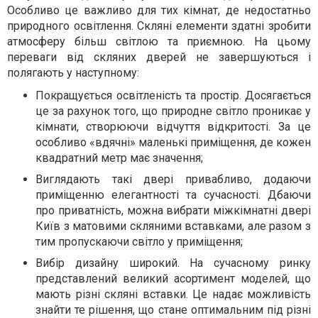
Особливо це важливо для тих кімнат, де недостатньо
природного освітлення. Скляні елементи здатні зробити
атмосферу більш світлою та приємною. На цьому
переваги від скляних дверей не завершуються і
полягають у наступному:
Покращується освітленість та простір. Досягається
це за рахунок того, що природне світло проникає у
кімнати, створюючи відчуття відкритості. За це
особливо «вдячні» маленькі приміщення, де кожен
квадратний метр має значення;
Виглядають такі двері привабливо, додаючи
приміщенню елегантності та сучасності. Дбаючи
про приватність, можна вибрати міжкімнатні двері
Київ з матовими скляними вставками, але разом з
тим пропускаючи світло у приміщення;
Вибір дизайну широкий. На сучасному ринку
представлений великий асортимент моделей, що
мають різні скляні вставки. Це надає можливість
знайти те рішення, що стане оптимальним під різні