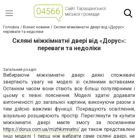
Головна
Бізнес новини
Скляні міжкімнатні двері від «Дорус»:
переваги та недоліки
Скляні міжкімнатні двері від «Дорус»:
переваги та недоліки
Загальний розділ
Вибираючи міжкімнатні двері деякі споживачі
звертають увагу на моделі зі скляними вставками.
Останнім часом вони стають все більш популярними і
цьому є певні пояснення. Моделі здатні додавати
витонченості до загальної картини, виконуючи разом з
тим дійсно важливі функції. Покращують освітлення,
візуально розширюють простір. Переглянути та купити
міжкімнатні двері маєте змогу за посиланням
https://dorus.com.ua/mizhkimnatni/
де також представлені
інші моделі. І перш ніж вибрати саме скляні двері, не