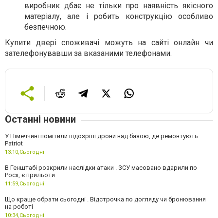
виробник дбає не тільки про наявність якісного
матеріалу, але і робить конструкцію особливо
безпечною.
Купити двері споживачі можуть на сайті онлайн чи
зателефонувавши за вказаними телефонами.
Останні новини
У Німеччині помітили підозрілі дрони над базою, де ремонтують
Patriot
13:10,
Сьогодні
В Генштабі розкрили наслідки атаки . ЗСУ масовано вдарили по
Росії, є прильоти
11:59,
Сьогодні
Що краще обрати сьогодні . Відстрочка по догляду чи бронювання
на роботі
10:34,
Сьогодні