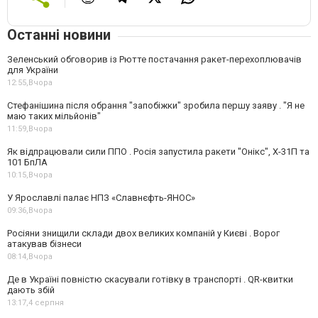
Останні новини
Зеленський обговорив із Рютте постачання ракет-перехоплювачів
для України
12:55,
Вчора
Стефанішина після обрання "запобіжки" зробила першу заяву . "Я не
маю таких мільйонів"
11:59,
Вчора
Як відпрацювали сили ППО . Росія запустила ракети "Онікс", Х-31П та
101 БпЛА
10:15,
Вчора
У Ярославлі палає НПЗ «Славнєфть-ЯНОС»
09:36,
Вчора
Росіяни знищили склади двох великих компаній у Києві . Ворог
атакував бізнеси
08:14,
Вчора
Де в Україні повністю скасували готівку в транспорті . QR-квитки
дають збій
13:17,
4 серпня