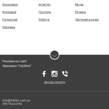
Економіка
Інтер'єр
Мода
Кулінарія
Послуги
Родина
Подорожі
Робота
Дитячий розділ
Реклама
Реклама на сайті
Франшиза "CitySites"
Автори проєкту
info@04566.com.ua
095 764 64 94