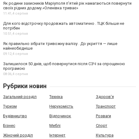
Як родини захисників Маріуполя пʼятий рік намагаються повернути
своїх рідних додому.«Оленівка триває»
11:41,
4 серпня
Для кого відстрочку продовжать автоматично . ТЦК більше не
потрібен
10:51,
4 серпня
Як правильно зібрати тривожну валізу . До укриття — лише
найнеобхідніше
09:12,
4 серпня
Залишилося 50 днів, щоб повернутися після СЗЧ за спрощеною
програмою
08:06,
4 серпня
Рубрики новин
Загальний розділ
Техніка
Здоров'я
Туризм
Нерухомість
Транспорт
Будівництво
Відпочинок
Розваги
Бізнес
Меблі
Спорт
Жіночий розділ
Інтернет
Культура