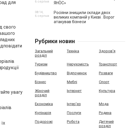
орад для
6 серпня
ЯНОС»
08:14,
Росіяни знищили склади двох
6 серпня
великих компаній у Києві . Ворог
атакував бізнеси
ід свого
 вашого
кладних
Рубрики новин
ідповідати
Загальний
Техніка
Здоров'я
розділ
еріалів
Туризм
Нерухомість
Транспорт
продукції
Будівництво
Відпочинок
Розваги
Бізнес
Меблі
Спорт
Жіночий
Інтернет
Культура
тайте увагу
розділ
Економіка
Інтер'єр
Мода
ріалів
Кулінарія
Послуги
Родина
Подорожі
Робота
Дитячий
 їх
розділ