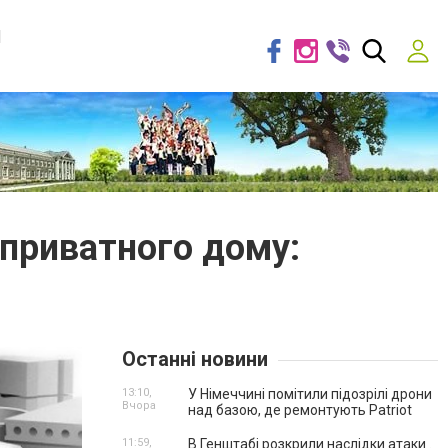
я
 приватного дому:
Останні новини
13:10,
У Німеччині помітили підозрілі дрони
Вчора
над базою, де ремонтують Patriot
11:59,
В Генштабі розкрили наслідки атаки .