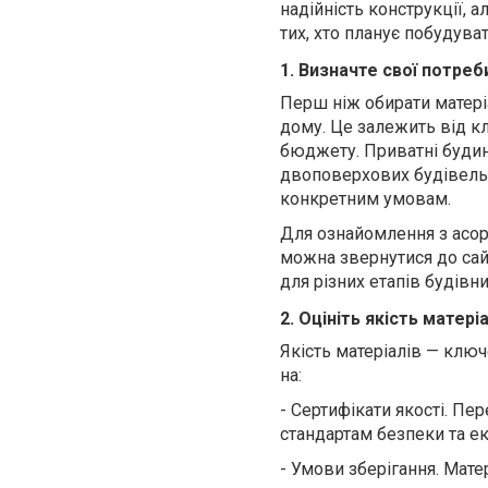
надійність конструкції, 
тих, хто планує побудува
1. Визначте свої потре
Перш ніж обирати матеріа
дому. Це залежить від к
бюджету. Приватні буди
двоповерхових будівель 
конкретним умовам.
Для ознайомлення з асор
можна звернутися до са
для різних етапів будівн
2. Оцініть якість матері
Якість матеріалів — ключ
на:
-
Сертифікати якості. Пе
стандартам безпеки та ек
-
Умови зберігання. Мате