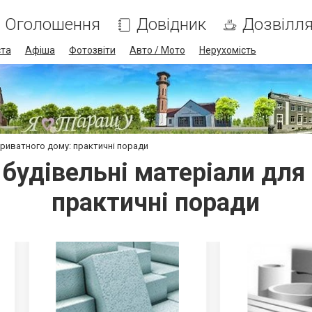
Оголошення
Довідник
Дозвілл
ста
Афіша
Фотозвіти
Авто / Мото
Нерухомість
 приватного дому: практичні поради
і будівельні матеріали для
практичні поради