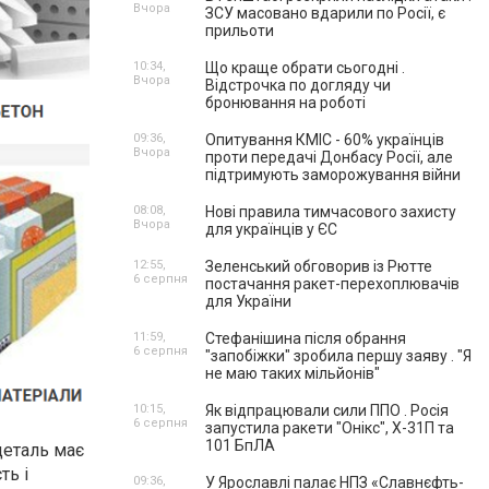
Вчора
ЗСУ масовано вдарили по Росії, є
прильоти
10:34,
Що краще обрати сьогодні .
Вчора
Відстрочка по догляду чи
бронювання на роботі
09:36,
Опитування КМІС - 60% українців
Вчора
проти передачі Донбасу Росії, але
підтримують заморожування війни
08:08,
Нові правила тимчасового захисту
Вчора
для українців у ЄС
12:55,
Зеленський обговорив із Рютте
6 серпня
постачання ракет-перехоплювачів
для України
11:59,
Стефанішина після обрання
6 серпня
"запобіжки" зробила першу заяву . "Я
не маю таких мільйонів"
10:15,
Як відпрацювали сили ППО . Росія
6 серпня
запустила ракети "Онікс", Х-31П та
101 БпЛА
деталь має
ть і
09:36,
У Ярославлі палає НПЗ «Славнєфть-