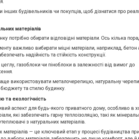
я.
и інших будівельників чи покупців, щоб дізнатися про реал
ельних матеріалів
ку потрібно обирати відповідні матеріали. Ось кілька пора
нту важливо вибирати міцні матеріали, наприклад, бетон 
езпечать надійність та стійкість конструкції.
е цеглу, газоблоки чи піноблоки в залежності від вимог до
ження.
краще використовувати металочерепицю, натуральну череп
 бюджету та стилю будинку.
ію та екологічність
ивий аспект для будь-якого приватного дому, особливо в 
іали, які забезпечать гарну теплоізоляцію, такі як мінераль
 утеплювачі з натуральних матеріалів.
х матеріалів — це ключовий етап у процесі будівництва пр
до вибору матеріалів забезпечить не лише комфорт, але й 