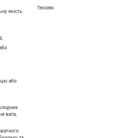
Реклама
ьну якість
д:
або
ицю або
холодних
на вата,
иватного
безпеку та