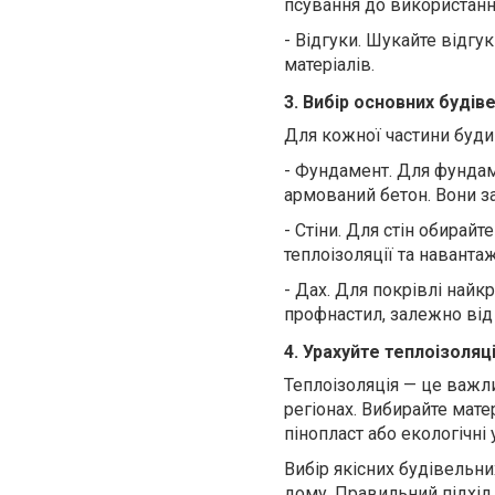
псування до використанн
-
Відгуки. Шукайте відгук
матеріалів.
3. Вибір основних будів
Для кожної частини будин
-
Фундамент. Для фундаме
армований бетон. Вони заб
-
Стіни. Для стін обирайт
теплоізоляції та наванта
-
Дах. Для покрівлі най
профнастил, залежно від
4. Урахуйте теплоізоляц
Теплоізоляція — це важл
регіонах. Вибирайте матер
пінопласт або екологічні
Вибір якісних будівельни
дому. Правильний підхід 