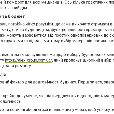
але й комфорт для всіх мешканців. Ось кілька практичних п
ти власний дім.
би та бюджет
ли, потрібно чітко розуміти, що саме ви хочете отримати в
лімату, стилю будівництва, функціональності приміщень та
нки можуть варіюватися від простих одноповерхових до с
з гаражами та підвалами, тому вибір матеріалів повинен в
тиментом та консультаціями щодо вибору будівельних мат
йту
https://alex-group.com.ua/
, який пропонує широкий вибір 
ицтва та ремонту.
алів
овий фактор для довговічності будинку. Перш за все, звер
ревіряйте документи, які підтверджують відповідність мате
ологічності.
ріали повинні зберігатися в належних умовах, щоб уникнути