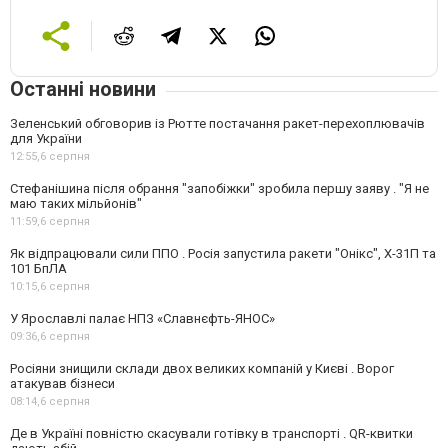
Останні новини
Зеленський обговорив із Рютте постачання ракет-перехоплювачів
для України
12:55,
6 серпня
Стефанішина після обрання "запобіжки" зробила першу заяву . "Я не
маю таких мільйонів"
11:59,
6 серпня
Як відпрацювали сили ППО . Росія запустила ракети "Онікс", Х-31П та
101 БпЛА
10:15,
6 серпня
У Ярославлі палає НПЗ «Славнєфть-ЯНОС»
09:36,
6 серпня
Росіяни знищили склади двох великих компаній у Києві . Ворог
атакував бізнеси
08:14,
6 серпня
Де в Україні повністю скасували готівку в транспорті . QR-квитки