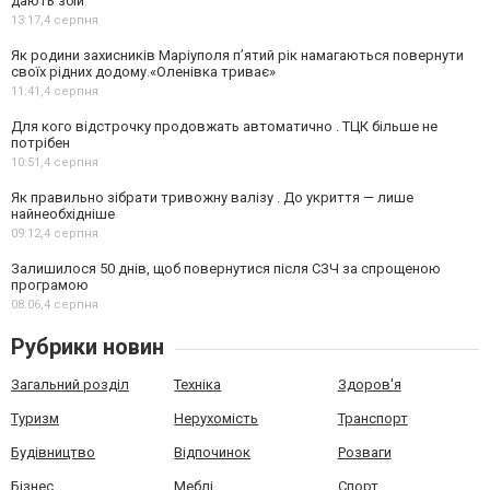
дають збій
13:17,
4 серпня
Як родини захисників Маріуполя пʼятий рік намагаються повернути
своїх рідних додому.«Оленівка триває»
11:41,
4 серпня
Для кого відстрочку продовжать автоматично . ТЦК більше не
потрібен
10:51,
4 серпня
Як правильно зібрати тривожну валізу . До укриття — лише
найнеобхідніше
09:12,
4 серпня
Залишилося 50 днів, щоб повернутися після СЗЧ за спрощеною
програмою
08:06,
4 серпня
Рубрики новин
Загальний розділ
Техніка
Здоров'я
Туризм
Нерухомість
Транспорт
Будівництво
Відпочинок
Розваги
Бізнес
Меблі
Спорт