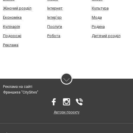
Жіночий розділ
Інтернет
Культура
Економіка
Інтер'єр
Мода
Кулінарія
Послуги
Родина
Подорожі
Робота
Дитячий розділ
Реклама
Реклама на сайті
Франшиза "CitySites"
Автори проєкту