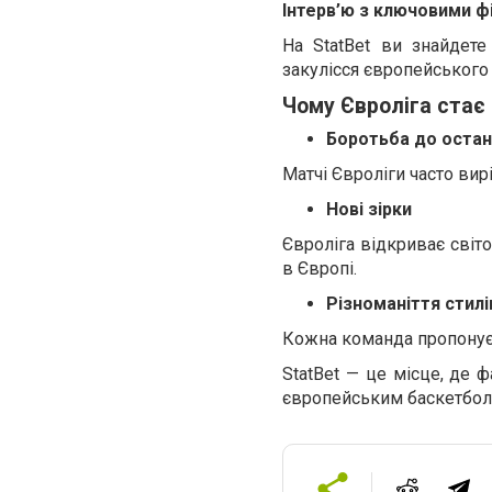
Інтерв’ю з ключовими ф
На StatBet ви знайдете
закулісся європейського
Чому Євроліга стає
Боротьба до остан
Матчі Євроліги часто ви
Нові зірки
Євроліга відкриває світ
в Європі.
Різноманіття стилі
Кожна команда пропонує 
StatBet — це місце, де 
європейським баскетбо