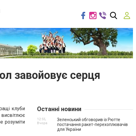
я
бол завойовує серця
Останні новини
ращі клуби
 висвітлює
12:55,
Зеленський обговорив із Рютте
е розуміти
Вчора
постачання ракет-перехоплювачів
для України