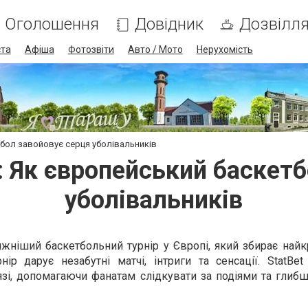
Оголошення
Довідник
Дозвілл
ста
Афіша
Фотозвіти
Авто / Мото
Нерухомість
тбол завойовує серця уболівальників
t: Як європейський баскет
уболівальників
жніший баскетбольний турнір у Європі, який збирає найк
ір дарує незабутні матчі, інтриги та сенсації. StatBet
зі, допомагаючи фанатам слідкувати за подіями та глибш