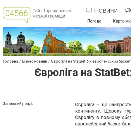
Новини
Погода
Карта мі
Головна
Бізнес новини
Євроліга на StatBet: Як європейський баске
Євроліга на StatBe
Загальний розділ
Євроліга — це найпрести
континенту. Щороку турн
Євролігу в повному обся
європейський баскетбол.