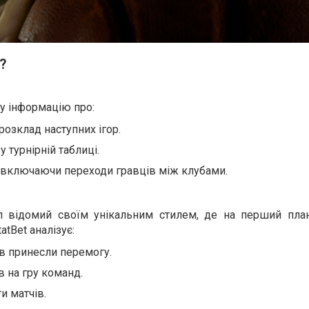
?
ну інформацію про:
 розклад наступних ігор.
 турнірній таблиці.
 включаючи переходи гравців між клубами.
л відомий своїм унікальним стилем, де на перший пла
atBet аналізує:
ів принесли перемогу.
в на гру команд.
и матчів.