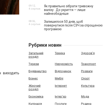
09:12,
Як правильно зібрати тривожну
4 серпня
валізу . До укриття — лише
найнеобхідніше
08:06,
Залишилося 50 днів, щоб
4 серпня
повернутися після СЗЧ за спрощеною
програмою
Рубрики новин
Загальний
Техніка
Здоров'я
розділ
Туризм
Нерухомість
Транспорт
Будівництво
Відпочинок
Розваги
н виходить
Бізнес
Меблі
Спорт
Жіночий
Інтернет
Культура
розділ
Економіка
Інтер'єр
Мода
Кулінарія
Послуги
Родина