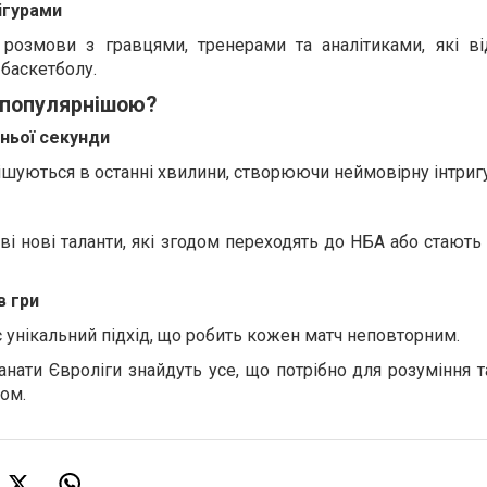
ігурами
 розмови з гравцями, тренерами та аналітиками, які в
 баскетболу.
 популярнішою?
ньої секунди
рішуються в останні хвилини, створюючи неймовірну інтригу
ові нові таланти, які згодом переходять до НБА або стают
в гри
унікальний підхід, що робить кожен матч неповторним.
фанати Євроліги знайдуть усе, що потрібно для розуміння 
лом.