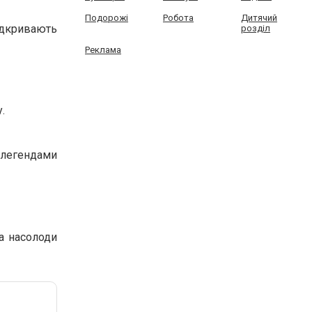
Подорожі
Робота
Дитячий
ідкривають
розділ
Реклама
.
ь легендами
та насолоди