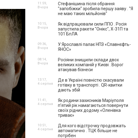
11:59,
Стефанішина після обрання
Вчора
"запобіжки" зробила першу заяву . "Я
не маю таких мільйонів"
10:15,
Як відпрацювали сили ППО . Росія
Вчора
запустила ракети "Онікс", Х-31П та
101 БпЛА
09:36,
У Ярославлі палає НПЗ «Славнєфть-
Вчора
ЯНОС»
08:14,
Росіяни знищили склади двох
Вчора
великих компаній у Києві . Ворог
атакував бізнеси
13:17,
Де в Україні повністю скасували
4 серпня
готівку в транспорті . QR-квитки
дають збій
11:41,
Як родини захисників Маріуполя
4 серпня
пʼятий рік намагаються повернути
своїх рідних додому.«Оленівка
триває»
10:51,
Для кого відстрочку продовжать
4 серпня
автоматично . ТЦК більше не
потрібен