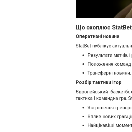
Що охоплює StatBet
Оперативні новини
StatBet публікує актуаль
Результати матчів і
Положення команд у
Трансферні новини,
Розбір тактики ігор
Європейський баскетбо
тактика і командна гра. St
Які рішення тренер
Вплив нових гравці
Найцікавіші момент