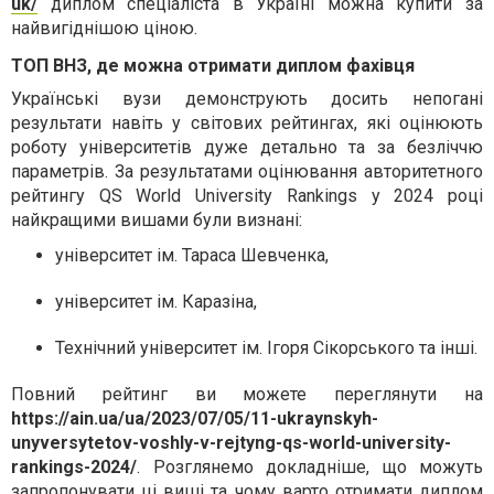
uk/
диплом спеціаліста в Україні можна купити за
найвигіднішою ціною.
ТОП ВНЗ, де можна отримати диплом фахівця
Українські вузи демонструють досить непогані
результати навіть у світових рейтингах, які оцінюють
роботу університетів дуже детально та за безліччю
параметрів. За результатами оцінювання авторитетного
рейтингу QS World University Rankings у 2024 році
найкращими вишами були визнані:
університет ім. Тараса Шевченка,
університет ім. Каразіна,
Технічний університет ім. Ігоря Сікорського та інші.
Повний рейтинг ви можете переглянути на
https://ain.ua/ua/2023/07/05/11-ukraynskyh-
unyversytetov-voshly-v-rejtyng-qs-world-university-
rankings-2024/
. Розглянемо докладніше, що можуть
запропонувати ці виші та чому варто отримати диплом