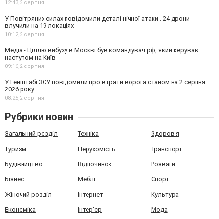
12:43,
2 серпня
У Повітряних силах повідомили деталі нічної атаки . 24 дрони
влучили на 19 локаціях
10:12,
2 серпня
Медіа - Ціллю вибуху в Москві був командувач рф, який керував
наступом на Київ
09:16,
2 серпня
У Генштабі ЗСУ повідомили про втрати ворога станом на 2 серпня
2026 року
08:25,
2 серпня
Рубрики новин
Загальний розділ
Техніка
Здоров'я
Туризм
Нерухомість
Транспорт
Будівництво
Відпочинок
Розваги
Бізнес
Меблі
Спорт
Жіночий розділ
Інтернет
Культура
Економіка
Інтер'єр
Мода