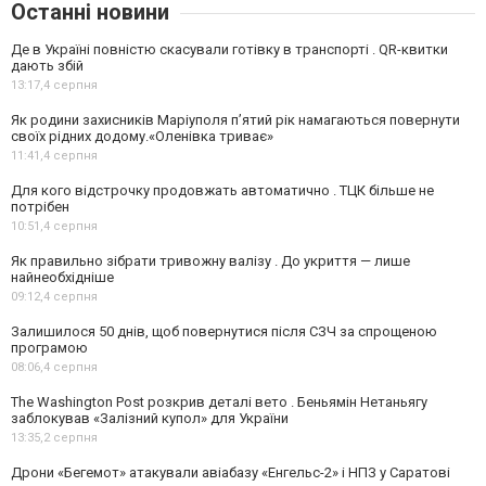
Останні новини
Де в Україні повністю скасували готівку в транспорті . QR-квитки
дають збій
13:17,
4 серпня
Як родини захисників Маріуполя пʼятий рік намагаються повернути
своїх рідних додому.«Оленівка триває»
11:41,
4 серпня
Для кого відстрочку продовжать автоматично . ТЦК більше не
потрібен
10:51,
4 серпня
Як правильно зібрати тривожну валізу . До укриття — лише
найнеобхідніше
09:12,
4 серпня
Залишилося 50 днів, щоб повернутися після СЗЧ за спрощеною
програмою
08:06,
4 серпня
The Washington Post розкрив деталі вето . Беньямін Нетаньягу
заблокував «Залізний купол» для України
13:35,
2 серпня
Дрони «Бегемот» атакували авіабазу «Енгельс-2» і НПЗ у Саратові