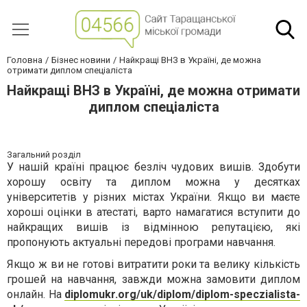
Головна
Бізнес новини
Найкращі ВНЗ в Україні, де можна
отримати диплом спеціаліста
Найкращі ВНЗ в Україні, де можна отримати
диплом спеціаліста
Загальний розділ
У нашій країні працює безліч чудових вишів. Здобути
хорошу освіту та диплом можна у десятках
університетів у різних містах України. Якщо ви маєте
хороші оцінки в атестаті, варто намагатися вступити до
найкращих вишів із відмінною репутацією, які
пропонують актуальні передові програми навчання.
Якщо ж ви не готові витратити роки та велику кількість
грошей на навчання, завжди можна замовити диплом
онлайн. На
diplomukr.org/uk/diplom/diplom-speczialista-