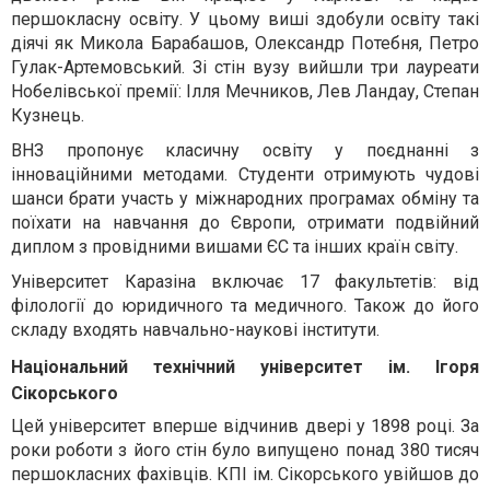
першокласну освіту. У цьому виші здобули освіту такі
діячі як Микола Барабашов, Олександр Потебня, Петро
Гулак-Артемовський. Зі стін вузу вийшли три лауреати
Нобелівської премії: Ілля Мечников, Лев Ландау, Степан
Кузнець.
ВНЗ пропонує класичну освіту у поєднанні з
інноваційними методами. Студенти отримують чудові
шанси брати участь у міжнародних програмах обміну та
поїхати на навчання до Європи, отримати подвійний
диплом з провідними вишами ЄС та інших країн світу.
Університет Каразіна включає 17 факультетів: від
філології до юридичного та медичного. Також до його
складу входять навчально-наукові інститути.
Національний технічний університет ім. Ігоря
Сікорського
Цей університет вперше відчинив двері у 1898 році. За
роки роботи з його стін було випущено понад 380 тисяч
першокласних фахівців. КПІ ім. Сікорського увійшов до