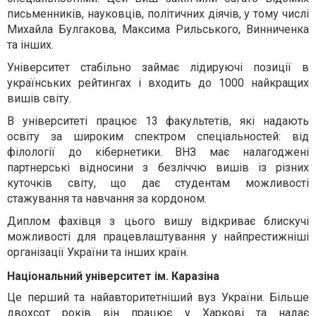
письменників, науковців, політичних діячів, у тому числі
Михайла Булгакова, Максима Рильського, Винниченка
та інших.
Університет стабільно займає лідируючі позиції в
українських рейтингах і входить до 1000 найкращих
вишів світу.
В університеті працює 13 факультетів, які надають
освіту за широким спектром спеціальностей: від
філології до кібернетики. ВНЗ має налагоджені
партнерські відносини з безліччю вишів із різних
куточків світу, що дає студентам можливості
стажування та навчання за кордоном.
Диплом фахівця з цього вишу відкриває блискучі
можливості для працевлаштування у найпрестижніші
організації України та інших країн.
Національний університет ім. Каразіна
Це перший та найавторитетніший вуз України. Більше
двохсот років він працює у Харкові та надає