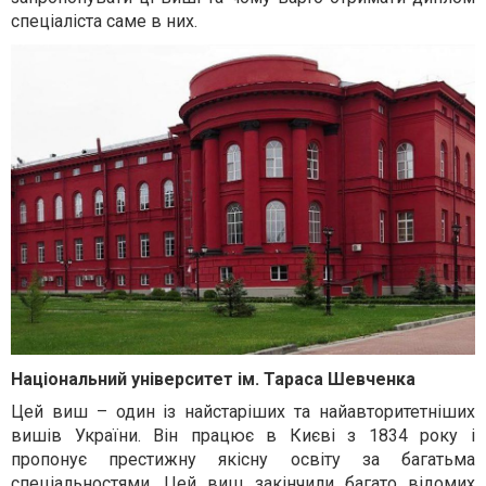
спеціаліста саме в них.
Національний університет ім. Тараса Шевченка
Цей виш – один із найстаріших та найавторитетніших
вишів України. Він працює в Києві з 1834 року і
пропонує престижну якісну освіту за багатьма
спеціальностями. Цей виш закінчили багато відомих