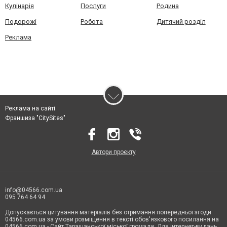
Кулінарія
Послуги
Родина
Подорожі
Робота
Дитячий розділ
Реклама
Реклама на сайті
Франшиза "CitySites"
Автори проєкту
info@04566.com.ua
095 764 64 94
Допускається цитування матеріалів без отримання попередньої згоди
04566.com.ua за умови розміщення в тексті обов'язкового посилання на
04566.com.ua - Cайт Таращанської міської громади. Для інтернет-видань