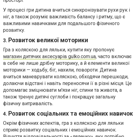
просторі.
У процесі гри дитина вчиться синхронізувати рухи рук і
ніг, а також розуміє важливість балансу і ритму, що є
важливими навичками для подальшого фізичного
розвитку.
Розвиток великої моторики
3.
Гра з коляскою для ляльки, купити яку пропонує
магазин дитячих аксесуарів gulko.com.ua
, часто включає
в себе не лише дрібну моторику, а й елементи великої
моторики — ходьбу, біг, нахили, повороти. Дитина
вчиться маневрувати коляскою, обходячи перешкоди,
долаючи відстані і навіть переносячи її в різні місця. Це
допомагає зміцнювати м'язи ніг, спини та живота, а
також тренує дитячі суглоби і покращує загальну
фізичну витривалість.
Розвиток соціальних та емоційних навичок
4.
Окрім фізичних аспектів, гра з коляскою для ляльки
сприяє розвитку соціальних і емоційних навичок.
Відчуття відповідальності за «лялечку», яку потрібно