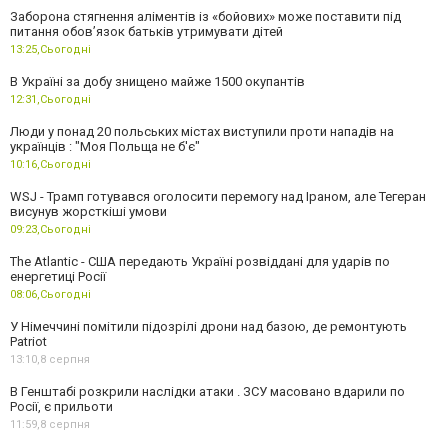
Заборона стягнення аліментів із «бойових» може поставити під
питання обов’язок батьків утримувати дітей
13:25,
Сьогодні
В Україні за добу знищено майже 1500 окупантів
12:31,
Сьогодні
Люди у понад 20 польських містах виступили проти нападів на
українців : "Моя Польща не б'є"
10:16,
Сьогодні
WSJ - Трамп готувався оголосити перемогу над Іраном, але Тегеран
висунув жорсткіші умови
09:23,
Сьогодні
The Atlantic - США передають Україні розвіддані для ударів по
енергетиці Росії
08:06,
Сьогодні
У Німеччині помітили підозрілі дрони над базою, де ремонтують
Patriot
13:10,
8 серпня
В Генштабі розкрили наслідки атаки . ЗСУ масовано вдарили по
Росії, є прильоти
11:59,
8 серпня