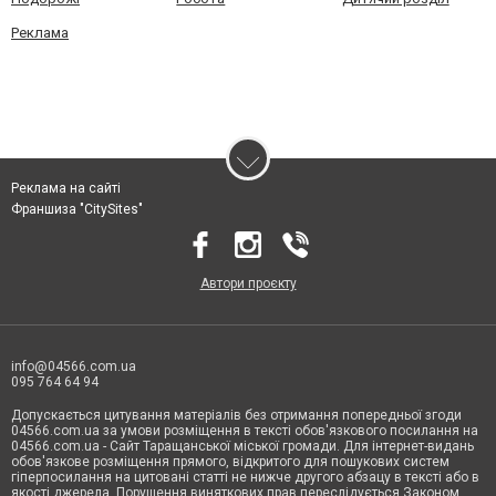
Реклама
Реклама на сайті
Франшиза "CitySites"
Автори проєкту
info@04566.com.ua
095 764 64 94
Допускається цитування матеріалів без отримання попередньої згоди
04566.com.ua за умови розміщення в тексті обов'язкового посилання на
04566.com.ua - Cайт Таращанської міської громади. Для інтернет-видань
обов'язкове розміщення прямого, відкритого для пошукових систем
гіперпосилання на цитовані статті не нижче другого абзацу в тексті або в
якості джерела. Порушення виняткових прав переслідується Законом.