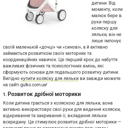
дитини. Від
моменту, коли
малюк бере в
руки першу
коляску для
ляльки, він не
лише імпонує
своїй маленькій «дочці» чи «синові», а й активно
займається розвитком своїх моторних та
координаційних навичок. Це перший крок до набуття
важливих фізичних та психологічних вмінь, які
сформують основи для подальшого розвитку дитини.
Вигідно
купити коляску для ляльки
ви завжди можете
на сайті gulko.com.ua!
Розвиток дрібної моторики
1.
Коли дитина грається з коляскою для ляльки, вона
активно використовує свої руки для ведення коляски,
відкривання та закривання її, вкладання ляльки
всередину. Це стимулює розвиток дрібної моторики —