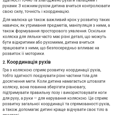
здатності точно та злагоджено рухати пальцями і
руками. З кожним рухом дитина вчиться контролювати
свою силу, точність і координацію.
Для малюка це також важливий крок у розвитку таких
навичок, як утримання предметів, маніпуляція з ними, а
також формування просторового уявлення. Оскільки
коляска для ляльки часто має різні деталі, що можуть
бути відкритими або рухомими, дитина вчиться
працювати з ними, що безпосередньо впливає на
розвиток її моторики.
Координація рухів
2.
Гра з коляскою сприяє розвитку координації рухів,
тобто здатності поєднувати різні частини тіла для
досягнення мети. Коли дитина намагається штовхати
коляску, вона повинна зберігати рівновагу,
підтримувати правильну позу і використовувати ноги
для руху, а руки — для керування коляскою. Це сприяє
розвитку загальної координації та спрямованості рухів,
а також допомагає дитині краще відчувати своє тіло в