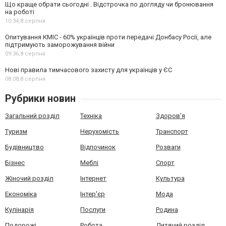
Що краще обрати сьогодні . Відстрочка по догляду чи бронювання
на роботі
10:34,
8 серпня
Опитування КМІС - 60% українців проти передачі Донбасу Росії, але
підтримують заморожування війни
09:36,
8 серпня
Нові правила тимчасового захисту для українців у ЄС
08:08,
8 серпня
Рубрики новин
Загальний розділ
Техніка
Здоров'я
Туризм
Нерухомість
Транспорт
Будівництво
Відпочинок
Розваги
Бізнес
Меблі
Спорт
Жіночий розділ
Інтернет
Культура
Економіка
Інтер'єр
Мода
Кулінарія
Послуги
Родина
Подорожі
Робота
Дитячий розділ