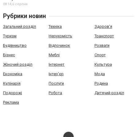
08:14,
6 серпня
Рубрики новин
Загальний розділ
Техніка
Здоров'я
Туризм
Нерухомість
Транспорт
Будівництво
Відпочинок
Розваги
Бізнес
Меблі
Спорт
Жіночий розділ
Інтернет
Культура
Економіка
Інтер'єр
Мода
Кулінарія
Послуги
Родина
Подорожі
Робота
Дитячий розділ
Реклама