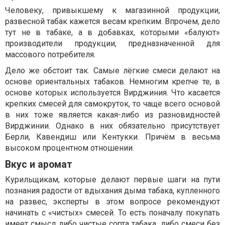
Человеку, привыкшему к магазинной продукции,
развесной табак кажется весам крепким. Впрочем, дело
тут не в табаке, а в добавках, которыми «балуют»
производители продукции, предназначенной для
массового потребителя.
Дело же обстоит так. Самые лёгкие смеси делают на
основе ориентальных табаков. Немногим крепче те, в
основе которых используется Вирджиния. Что касается
крепких смесей для самокруток, то чаще всего основой
в них тоже является какая-либо из разновидностей
Вирджинии. Однако в них обязательно присутствует
Берли, Кавендиш или Кентукки. Причём в весьма
высоком процентном отношении.
Вкус и аромат
Курильщикам, которые делают первые шаги на пути
познания радости от вдыхания дыма табака, купленного
на развес, эксперты в этом вопросе рекомендуют
начинать с «чистых» смесей. То есть поначалу покупать
имеет смысл либо чистые сорта табака, либо смеси без