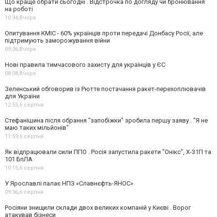
Що краще обрати сьогодні . Відстрочка по догляду чи бронювання
на роботі
10:34,
Вчора
Опитування КМІС - 60% українців проти передачі Донбасу Росії, але
підтримують заморожування війни
09:36,
Вчора
Нові правила тимчасового захисту для українців у ЄС
08:08,
Вчора
Зеленський обговорив із Рютте постачання ракет-перехоплювачів
для України
12:55,
6 серпня
Стефанішина після обрання "запобіжки" зробила першу заяву . "Я не
маю таких мільйонів"
11:59,
6 серпня
Як відпрацювали сили ППО . Росія запустила ракети "Онікс", Х-31П та
101 БпЛА
10:15,
6 серпня
У Ярославлі палає НПЗ «Славнєфть-ЯНОС»
09:36,
6 серпня
Росіяни знищили склади двох великих компаній у Києві . Ворог
атакував бізнеси