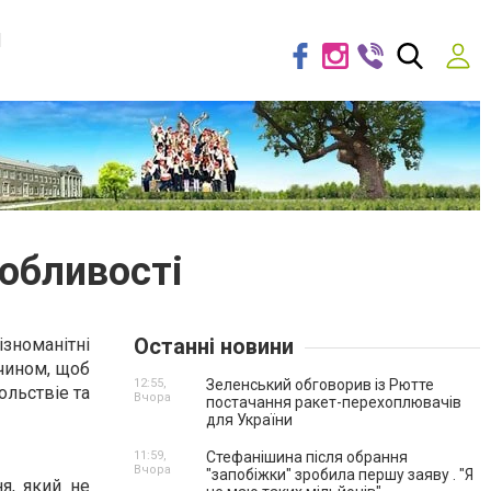
я
собливості
Останні новини
номанітні
 чином, щоб
12:55,
Зеленський обговорив із Рютте
ольствіе та
Вчора
постачання ракет-перехоплювачів
для України
11:59,
Стефанішина після обрання
Вчора
"запобіжки" зробила першу заяву . "Я
я, який не