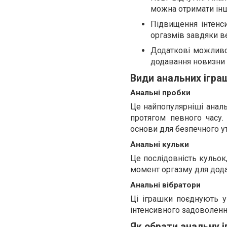
можна отримати ін
Підвищення інтенси
оргазмів завдяки ве
Додаткові можливос
додавання новизни в
Види анальних ігра
Анальні пробки
Це найпопулярніші аналь
протягом певного часу
основи для безпечного у
Анальні кульки
Це послідовність кульок,
момент оргазму для дода
Анальні вібратори
Ці іграшки поєднують у
інтенсивного задоволенн
Як обрати анальну 