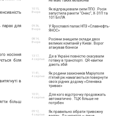
не маю таких мільйонів"
10:15,
Як відпрацювали сили ППО . Росія
енсивність
Вчора
запустила ракети "Онікс", Х-31П та
101 БпЛА
 парах для
09:36,
У Ярославлі палає НПЗ «Славнєфть-
Вчора
ЯНОС»
08:14,
Росіяни знищили склади двох
Вчора
великих компаній у Києві . Ворог
атакував бізнеси
ого носіння
13:17,
Де в Україні повністю скасували
4 серпня
ється біля
готівку в транспорті . QR-квитки
дають збій
11:41,
Як родини захисників Маріуполя
4 серпня
пʼятий рік намагаються повернути
витягнуті в
своїх рідних додому.«Оленівка
триває»
10:51,
Для кого відстрочку продовжать
4 серпня
автоматично . ТЦК більше не
ягти більш
потрібен
09:12,
Як правильно зібрати тривожну
4 серпня
валізу . До укриття — лише