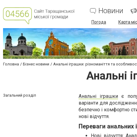
Новини
Погода
Карта мі
Головна
Бізнес новини
Анальні іграшки: різноманіття та особливос
Анальні і
Загальний розділ
Анальні іграшки
є попу
варіанти для дослідженн
безпечно і комфортно ст
нові відчуття.
Переваги анальних 
Нові відчуття: Ан