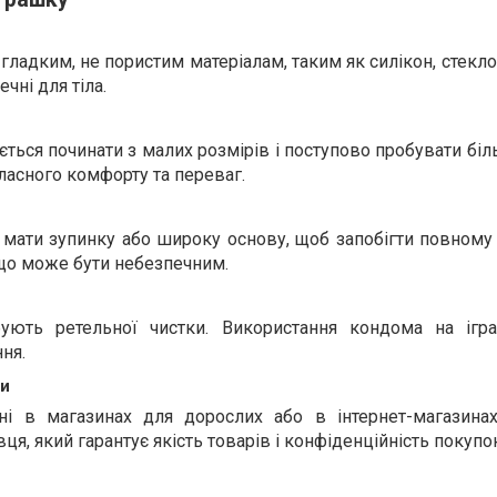
гладким, не пористим матеріалам, таким як силікон, стекло
ечні для тіла.
ться починати з малих розмірів і поступово пробувати біл
ласного комфорту та переваг.
і мати зупинку або широку основу, щоб запобігти повном
 що може бути небезпечним.
бують ретельної чистки. Використання кондома на іг
ня.
ки
пні в магазинах для дорослих або в інтернет-магазина
ця, який гарантує якість товарів і конфіденційність покупо