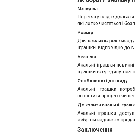
Матеріал
Перевагу слід віддавати 
які легко чистяться і безп
Розмір
Для новачків рекомендує
іграшки, відповідно до в
Безпека
Анальні іграшки повинн
іграшки всередину тіла,
Особливості догляду
Анальні іграшки потре
спростити процес очищен
Де купити анальні іграш
Анальні іграшки досту
вибрати надійного продав
Заключення