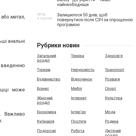
найнеобхідніше
08:06,
Залишилося 50 днів, щоб
 або метал,
4 серпня
повернутися після СЗЧ за спрощеною
програмою
ьші анальні
Рубрики новин
Загальний
Техніка
Здоров'я
розділ
у введенню
Туризм
Нерухомість
Транспорт
Будівництво
Відпочинок
Розваги
Бізнес
Меблі
Спорт
рашці може
Жіночий
Інтернет
Культура
розділ
Економіка
Інтер'єр
Мода
х. Важливо
к.
Кулінарія
Послуги
Родина
Подорожі
Робота
Дитячий
розділ