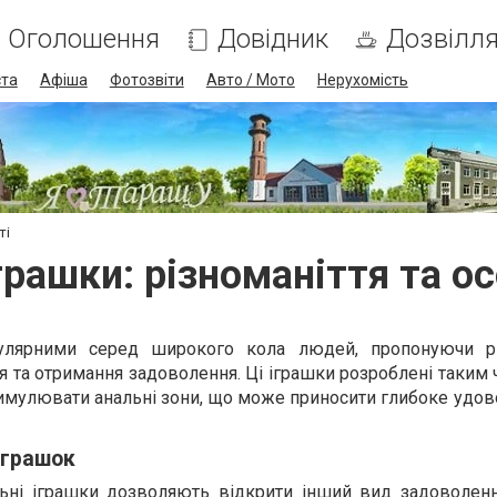
Оголошення
Довідник
Дозвілл
ста
Афіша
Фотозвіти
Авто / Мото
Нерухомість
ті
грашки: різноманіття та о
лярними серед широкого кола людей, пропонуючи різ
я та отримання задоволення. Ці іграшки розроблені таким
имулювати анальні зони, що може приносити глибоке удов
іграшок
альні іграшки дозволяють відкрити інший вид задоволенн