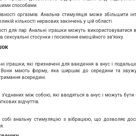
шими способами.
вності оргазмів: Анальна стимуляція може збільшити інт
ликій кількості нервових закінчень у цій області.
ті для пар: Анальні іграшки можуть використовуватися в
 сексуальні стосунки і посилення емоційного зв'язку.
шок
ні іграшки, які призначені для введення в анус і подальш
. Вони мають форму, яка ширшає до середини та звужу
тримання всередині.
 з'єднаних між собою, які вводяться в анус і можуть бути 
ткових відчуттів.
 собі анальну стимуляцію з вібрацією, що дозволяє дос
я.
іграшку