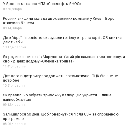
У Ярославлі палає НПЗ «Славнєфть-ЯНОС»
09:36,
Вчора
Росіяни знищили склади двох великих компаній у Києві . Ворог
атакував бізнеси
08:14,
Вчора
Де в Україні повністю скасували готівку в транспорті . QR-квитки
дають збій
13:17,
4 серпня
Як родини захисників Маріуполя пʼятий рік намагаються повернути
своїх рідних додому.«Оленівка триває»
11:41,
4 серпня
Для кого відстрочку продовжать автоматично . ТЦК більше не
потрібен
10:51,
4 серпня
Як правильно зібрати тривожну валізу . До укриття — лише
найнеобхідніше
09:12,
4 серпня
Залишилося 50 днів, щоб повернутися після СЗЧ за спрощеною
програмою
08:06,
4 серпня