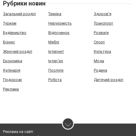
Рубрики новин
Загальний розділ
Техніка
Здоров'я
Туризм
Нерухомість
Транспорт
Будівництво
Відпочинок
Розваги
Бізнес
Меблі
Спорт
Жіночий розділ
Інтернет
Культура
Економіка
Інтер'єр
Мода
Кулінарія
Послуги
Родина
Подорожі
Робота
Дитячий розділ
Реклама
Реклама на сайті