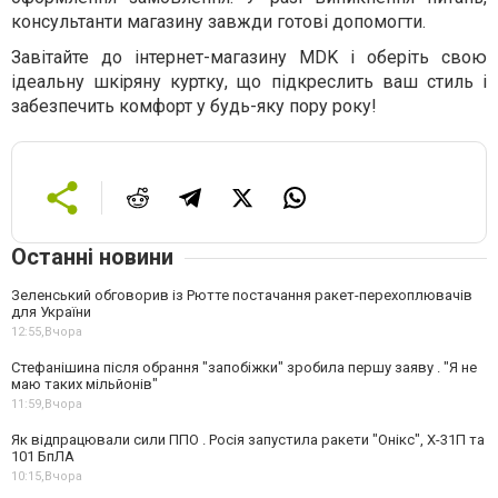
консультанти магазину завжди готові допомогти.
Завітайте до інтернет-магазину MDK і оберіть свою
ідеальну шкіряну куртку, що підкреслить ваш стиль і
забезпечить комфорт у будь-яку пору року!
Останні новини
Зеленський обговорив із Рютте постачання ракет-перехоплювачів
для України
12:55,
Вчора
Стефанішина після обрання "запобіжки" зробила першу заяву . "Я не
маю таких мільйонів"
11:59,
Вчора
Як відпрацювали сили ППО . Росія запустила ракети "Онікс", Х-31П та
101 БпЛА
10:15,
Вчора