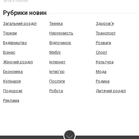
08:06,
4 серпня
Рубрики новин
Загальний розділ
Техніка
Здоров'я
Туризм
Нерухомість
Транспорт
Будівництво
Відпочинок
Розваги
Бізнес
Меблі
Спорт
Жіночий розділ
Інтернет
Культура
Економіка
Інтер'єр
Мода
Кулінарія
Послуги
Родина
Подорожі
Робота
Дитячий розділ
Реклама