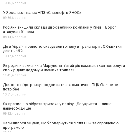
10:15,
6 серпня
У Ярославлі палає НПЗ «Славнєфть-ЯНОС»
09:36,
6 серпня
Росіяни знищили склади двох великих компаній у Києві . Ворог
атакував бізнеси
08:14,
6 серпня
Де в Україні повністю скасували готівку в транспорті . QR-квитки
дають збій
13:17,
4 серпня
Як родини захисників Маріуполя пʼятий рік намагаються повернути
своїх рідних додому.«Оленівка триває»
11:41,
4 серпня
Для кого відстрочку продовжать автоматично . ТЦК більше не
потрібен
10:51,
4 серпня
Як правильно зібрати тривожну валізу . До укриття — лише
найнеобхідніше
09:12,
4 серпня
Залишилося 50 днів, щоб повернутися після СЗЧ за спрощеною
програмою