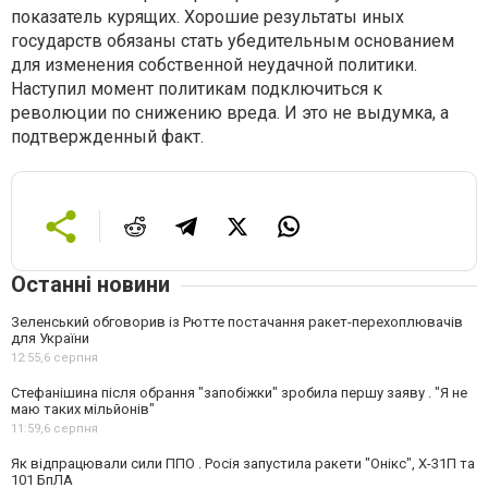
показатель курящих. Хорошие результаты иных
государств обязаны стать убедительным основанием
для изменения собственной неудачной политики.
Наступил момент политикам подключиться к
революции по снижению вреда. И это не выдумка, а
подтвержденный факт.
Останні новини
Зеленський обговорив із Рютте постачання ракет-перехоплювачів
для України
12:55,
6 серпня
Стефанішина після обрання "запобіжки" зробила першу заяву . "Я не
маю таких мільйонів"
11:59,
6 серпня
Як відпрацювали сили ППО . Росія запустила ракети "Онікс", Х-31П та
101 БпЛА