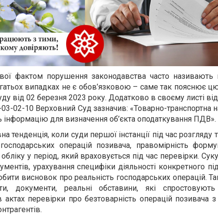
вої фактом порушення законодавства часто називають в
 багатьох випадках не є обов’язковою – саме так пояснює 
у від 02 березня 2023 року. Додатково в своєму листі від
03-02-10 Верховний Суд зазначив: «Товарно-транспортна 
ь інформацію для визначення об’єкта оподаткування ПДВ».
на тенденція, коли суди першої інстанції під час розгляду 
 господарських операцій позивача, правомірність форм
обліку у період, який враховується під час перевірки. Суку
ментів, урахування специфіки діяльності конкретного пі
бити висновок про реальність господарських операцій. Т
ти, документи, реальні обставини, які спростовують
 актах перевірки про безтоварність операцій позивача з
онтрагентів.