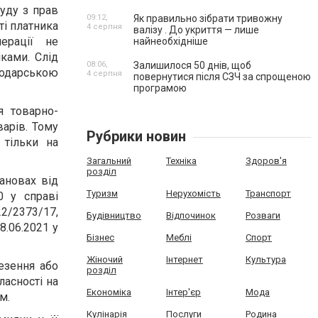
уду з прав
09:12,
Як правильно зібрати тривожну
ті платника
4 серпня
валізу . До укриття — лише
ерації не
найнеобхідніше
ками. Слід
08:06,
Залишилося 50 днів, щоб
подарською
4 серпня
повернутися після СЗЧ за спрощеною
програмою
я товарно-
варів. Тому
Рубрики новин
 тільки на
Загальний
Техніка
Здоров'я
розділ
ановах від
Туризм
Нерухомість
Транспорт
0 у справі
22/2373/17,
Будівництво
Відпочинок
Розваги
8.06.2021 у
Бізнес
Меблі
Спорт
Жіночий
Інтернет
Культура
езення або
розділ
ласності на
Економіка
Інтер'єр
Мода
ом.
Кулінарія
Послуги
Родина