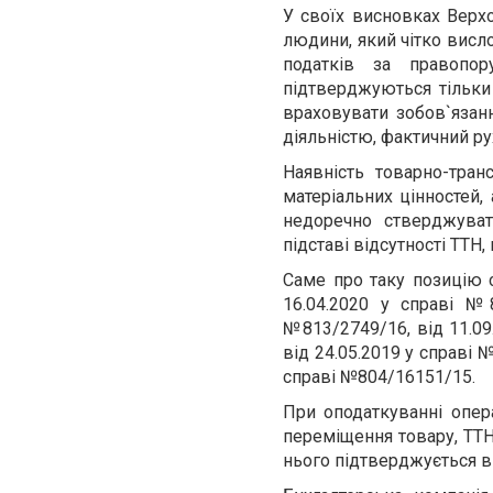
У своїх висновках Верхо
людини, який чітко висл
податків за правопор
підтверджуються тільки
враховувати зобов`язанн
діяльністю, фактичний рух
Наявність товарно-тра
матеріальних цінностей,
недоречно стверджуват
підставі відсутності ТТН,
Саме про таку позицію 
16.04.2020 у справі №8
№813/2749/16, від 11.09
від 24.05.2019 у справі 
справі №804/16151/15.
При оподаткуванні опер
переміщення товару, ТТН
нього підтверджується 