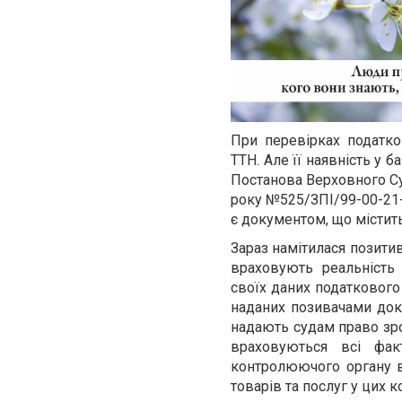
При перевірках податко
ТТН. Але її наявність у
Постанова Верховного Суд
року №525/ЗПІ/99-00-21-
є документом, що містит
Зараз намітилася позитив
враховують реальність
своїх даних податкового 
наданих позивачами доку
надають судам право зро
враховуються всі фак
контролюючого органу в
товарів та послуг у цих к