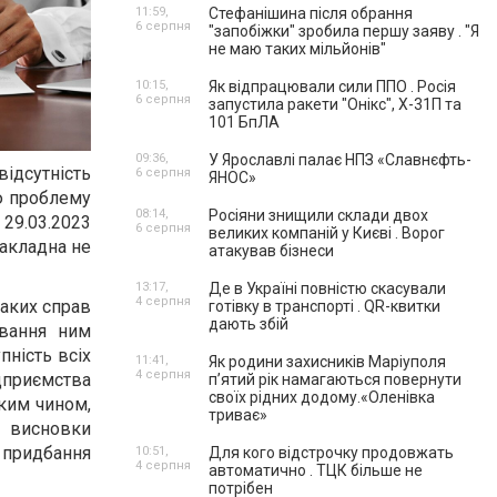
11:59,
Стефанішина після обрання
6 серпня
"запобіжки" зробила першу заяву . "Я
не маю таких мільйонів"
10:15,
Як відпрацювали сили ППО . Росія
6 серпня
запустила ракети "Онікс", Х-31П та
101 БпЛА
09:36,
У Ярославлі палає НПЗ «Славнєфть-
ідсутність
6 серпня
ЯНОС»
цю проблему
08:14,
Росіяни знищили склади двох
 29.03.2023
6 серпня
великих компаній у Києві . Ворог
накладна не
атакував бізнеси
13:17,
Де в Україні повністю скасували
4 серпня
таких справ
готівку в транспорті . QR-квитки
дають збій
ування ним
пність всіх
11:41,
Як родини захисників Маріуполя
4 серпня
дприємства
пʼятий рік намагаються повернути
своїх рідних додому.«Оленівка
аким чином,
триває»
 висновки
 придбання
10:51,
Для кого відстрочку продовжать
4 серпня
автоматично . ТЦК більше не
потрібен