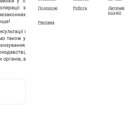
милки у її
операції з
Подорожі
Робота
Дитячий
розділ
незаконних
енше!
Реклама
сультації і
мо також у
ензування.
одавстві,
 органів, а