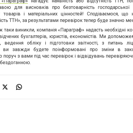
 «Параграф»
нагадує: наявність або відсутність ТТН, по
авою для висновків про безтоварність господарської 
 товарів і матеріальних цінностей! Сподіваємося, що 
ість ТТН», за результатами перевірок тепер буде значно м
 таки виникли, компанія «Параграф» надасть необхідні кон
ідчених бухгалтерів, юристів, економістів. Ми допоможе
, ведення обліку і підготовки звітності, з питань ліц
 ви завжди будете поінформовані про зміни в закон
 поруч з вами під час перевірок і відвідувань перевіряючи
 бездоганною.