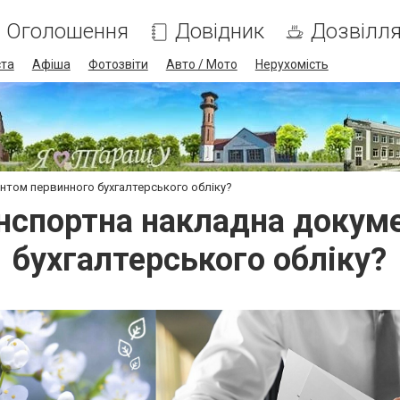
Оголошення
Довідник
Дозвілл
ста
Афіша
Фотозвіти
Авто / Мото
Нерухомість
нтом первинного бухгалтерського обліку?
анспортна накладна докум
бухгалтерського обліку?