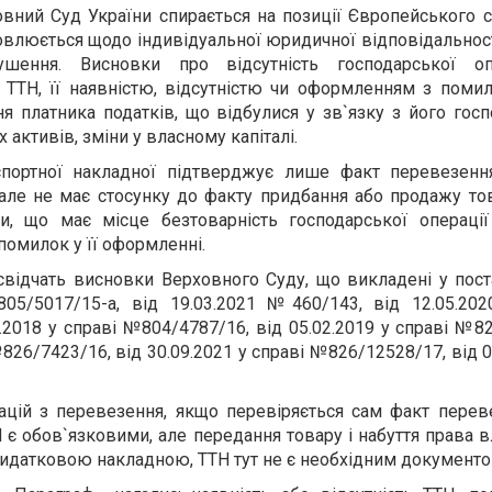
вний Суд України спирається на позиції Європейського с
овлюється щодо індивідуальної юридичної відповідальнос
ушення. Висновки про відсутність господарської оп
 ТТН, її наявністю, відсутністю чи оформленням з помил
я платника податків, що відбулися у зв`язку з його гос
 активів, зміни у власному капіталі.
нспортної накладної підтверджує лише факт перевезенн
 але не має стосунку до факту придбання або продажу то
и, що має місце безтоварність господарської операції
 помилок у її оформленні.
свідчать висновки Верховного Суду, що викладені у пост
05/5017/15-а, від 19.03.2021 №460/143, від 12.05.202
.2018 у справі №804/4787/16, від 05.02.2019 у справі №8
№826/7423/16, від 30.09.2021 у справі №826/12528/17, від 0
ацій з перевезення, якщо перевіряється сам факт перев
 є обов`язковими, але передання товару і набуття права в
видатковою накладною, ТТН тут не є необхідним документ