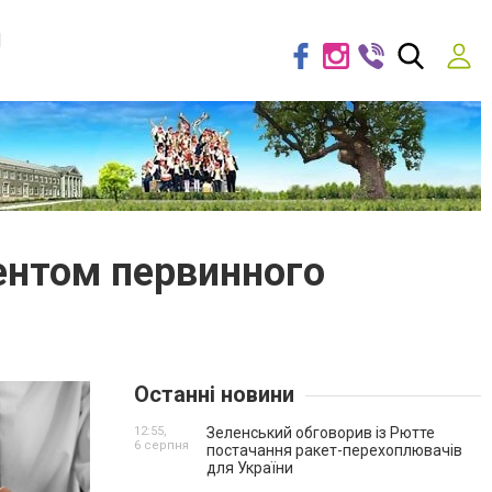
я
ентом первинного
Останні новини
12:55,
Зеленський обговорив із Рютте
6 серпня
постачання ракет-перехоплювачів
для України