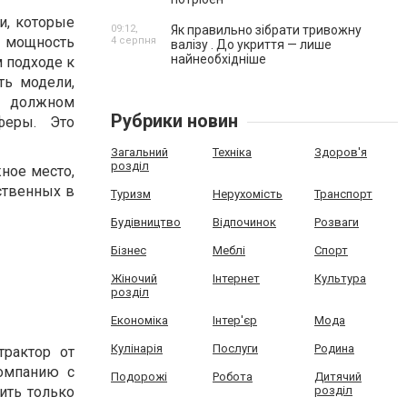
и, которые
09:12,
Як правильно зібрати тривожну
и мощность
4 серпня
валізу . До укриття — лише
найнеобхідніше
м подходе к
ть модели,
а должном
Рубрики новин
феры. Это
Загальний
Техніка
Здоров'я
розділ
ное место,
ственных в
Туризм
Нерухомість
Транспорт
Будівництво
Відпочинок
Розваги
Бізнес
Меблі
Спорт
Жіночий
Інтернет
Культура
розділ
Економіка
Інтер'єр
Мода
Кулінарія
Послуги
Родина
рактор от
компанию с
Подорожі
Робота
Дитячий
ить только
розділ