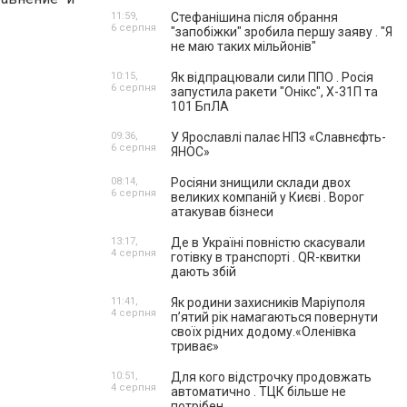
11:59,
Стефанішина після обрання
6 серпня
"запобіжки" зробила першу заяву . "Я
не маю таких мільйонів"
10:15,
Як відпрацювали сили ППО . Росія
6 серпня
запустила ракети "Онікс", Х-31П та
101 БпЛА
09:36,
У Ярославлі палає НПЗ «Славнєфть-
6 серпня
ЯНОС»
08:14,
Росіяни знищили склади двох
6 серпня
великих компаній у Києві . Ворог
атакував бізнеси
13:17,
Де в Україні повністю скасували
4 серпня
готівку в транспорті . QR-квитки
дають збій
11:41,
Як родини захисників Маріуполя
4 серпня
пʼятий рік намагаються повернути
своїх рідних додому.«Оленівка
триває»
10:51,
Для кого відстрочку продовжать
4 серпня
автоматично . ТЦК більше не
потрібен