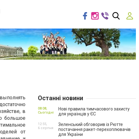
я
Останні новини
выполнять
достаточно
08:08,
Нові правила тимчасового захисту
зяйстве, в
Сьогодні
для українців у ЄС
но большое
птимальное
12:55,
Зеленський обговорив із Рютте
6 серпня
постачання ракет-перехоплювачів
оделей от
для України
равнение и