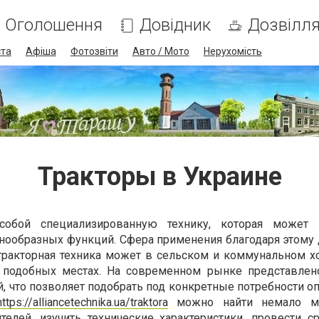
Оголошення
Довідник
Дозвілл
ста
Афіша
Фотозвіти
Авто / Мото
Нерухомість
Тракторы в Украине
 собой специализированную технику, которая может 
нообразных функций. Сфера применения благодаря этому 
тракторная техника может в сельском и коммунальном хо
х подобных местах. На современном рынке представле
, что позволяет подобрать под конкретные потребности о
https://alliancetechnika.ua/traktora
можно найти немало м
елей, изучить технические характеристики, провести с