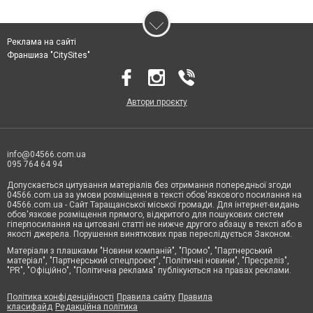
Реклама на сайті
Франшиза "CitySites"
Автори проєкту
info@04566.com.ua
095 764 64 94
Допускається цитування матеріалів без отримання попередньої згоди
04566.com.ua за умови розміщення в тексті обов'язкового посилання на
04566.com.ua - Cайт Таращанської міської громади. Для інтернет-видань
обов'язкове розміщення прямого, відкритого для пошукових систем
гіперпосилання на цитовані статті не нижче другого абзацу в тексті або в
якості джерела. Порушення виняткових прав переслідується Законом.
Матеріали з плашками "Новини компаній", "Промо", "Партнерський
матеріал", "Партнерський спецпроєкт", "Політичні новини", "Пресреліз",
"PR", "Офіційно", "Політична реклама" публікуються на правах реклами.
Політика конфіденційності
Правила сайту
Правила
класифайд
Редакційна політика