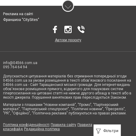
Реклама на сайті
Франшиза "CitySites"
Автори проєкту
info@04566.com.ua
095 764 64 94
Допускається цитування матеріалів без отримання попередньої згоди
04566.com.ua за умови розміщення в тексті обов'язкового посилання на
04566.com.ua - Cайт Таращанської міської громади. Для інтернет-видань
обов'язкове розміщення прямого, відкритого для пошукових систем
гіперпосилання на цитовані статті не нижче другого абзацу в тексті або в
якості джерела. Порушення виняткових прав переслідується Законом.
Матеріали з плашками "Новини компаній", "Промо", "Партнерський
матеріал", "Партнерський спецпроєкт", "Політичні новини", "Пресреліз",
"PR", "Офіційно", "Політична реклама" публікуються на правах реклами.
Політика конфіденційності
Правила сайту
Правила
класифайд
Редакційна політика
Фільтри