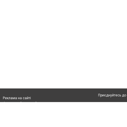
Приєднуйтесь до 
Реклама на сайті
Франшиза "CitySites"
Автори проєкту
info@04566.com.ua
Допускається цит