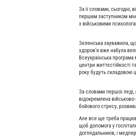
За її словами, сьогодні,
першим заступником міні
з військовими психологам
Зеленська зауважила, щ
здоров’я вже набула вели
Всеукраїнська програма м
центри життєстійкості та
року будуть складовою ц
За словами першої леді, 
відокремлена військово-
бойового стресу, розвива
Але все ще треба працюв
щоб допомога у госпіталя
доглядальників, і медпе