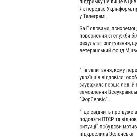
підтримку не лише в цивіл
Як передає Укрінформ, п
у Телеграмі.
За її словами, психоемо
повернення зі служби біл
результат опитування, щ
ветеранський фонд Мінве
“На запитання, кому пере
українців відповіли: особ
зауважила перша леді й 
замовлення Всеукраїнськ
"ФорСервіс".
“І це свідчить про дуже 
подолати ПТСР та віднови
ситуації, побудови мотив
підкреслила Зеленська.