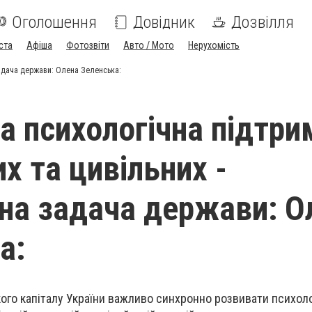
Оголошення
Довідник
Дозвілля
ста
Афіша
Фотозвіти
Авто / Мото
Нерухомість
 задача держави: Олена Зеленська:
а психологічна підтри
х та цивільних -
чна задача держави: О
а:
го капіталу України важливо синхронно розвивати психоло