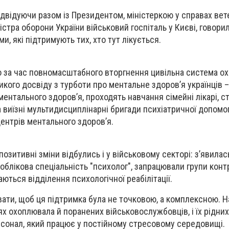
 відвідуючи разом із Президентом, міністеркою у справах вет
стра оборони України військовий госпіталь у Києві, говори
и, які підтримують тих, хто тут лікується.
о за час повномасштабного вторгнення цивільна система о
кого досвіду з турботи про ментальне здоров’я українців –
ентального здоров’я, проходять навчання сімейні лікарі, с
 виїзні мультидисциплінарні бригади психіатричної допомоги
ентрів ментального здоров’я.
позитивні зміни відбулись і у військовому секторі: з’явилас
облікова спеціальність "психолог", запрацювали групи кон
ються відділення психологічної реабілітації.
ати, щоб ця підтримка була не точковою, а комплексною. Н
х охоплювала й поранених військовослужбовців, і їх рідних,
рсонал, який працює у постійному стресовому середовищі.