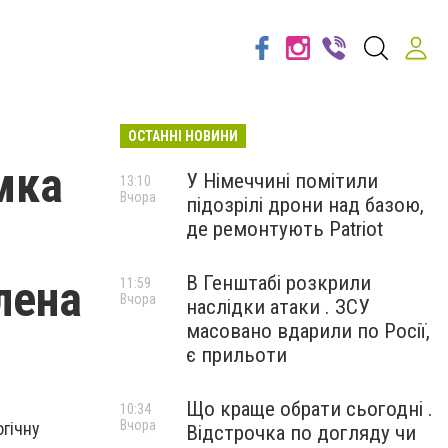
ОСТАННІ НОВИНИ
мка
У Німеччині помітили
13:10
Вчора
підозрілі дрони над базою,
де ремонтують Patriot
лена
В Генштабі розкрили
11:59
Вчора
наслідки атаки . ЗСУ
масовано вдарили по Росії,
є прильоти
Що краще обрати сьогодні .
10:34
Вчора
гічну
Відстрочка по догляду чи