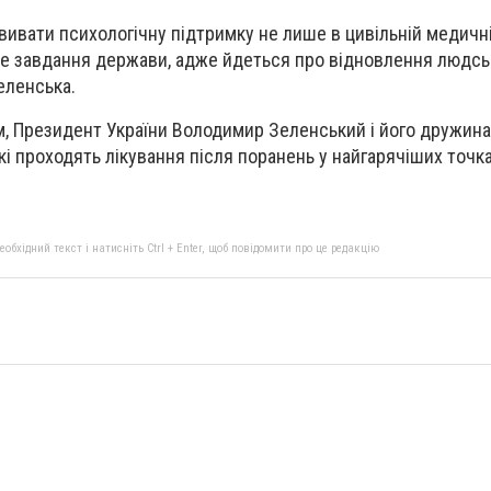
ивати психологічну підтримку не лише в цивільній медичній 
чне завдання держави, адже йдеться про відновлення людсь
Зеленська.
, Президент України Володимир Зеленський і його дружина
які проходять лікування після поранень у найгарячіших точк
бхідний текст і натисніть Ctrl + Enter, щоб повідомити про це редакцію