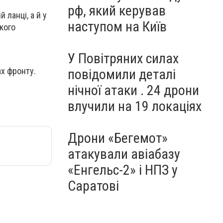
рф, який керував
ланці, а й у
наступом на Київ
кого
У Повітряних силах
ах фронту.
повідомили деталі
нічної атаки . 24 дрони
влучили на 19 локаціях
Дрони «Бегемот»
атакували авіабазу
«Енгельс-2» і НПЗ у
Саратові