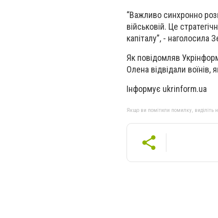
“Важливо синхронно розв
військовій. Це стратегі
капіталу”, - наголосила 
Як повідомляв Укрінформ
Олена відвідали воїнів, 
Інформує ukrinform.ua
Якщо ви помітили помилку, виділіть нео