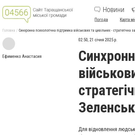
Новини
Погода
Карта мі
Головна
Синхронна психологічна підтримка військових та цивільних - стратегічна
02:50, 21 січня 2025 р.
Синхронн
Ефименко Анастасия
військови
стратегі
Зеленськ
Для відновлення людсько