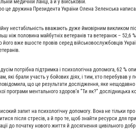
ьній медичній ланці, а й у військовій.
ро це дружина Президента України Олена Зеленська написа
ційну нестабільність вважають дуже ймовірним викликом пі
ьш ніж половина майбутніх ветеранів та ветеранок – 52,6 %
о його вже вшосте провів серед військовослужбовців Укра
теранів.
дусім потрібна підтримка і психологічна допомога, 62 % оп
ам, які брали участь у бойових діях, і тим, хто перебував у по
повідомила, що це результати дослідження, яке нещодавно
ої програми ментального здоров’я "Ти як?" дослідницька к
високий запит на психологічну допомогу. Вона не тільки про
тися після стресів, а й про те, щоб знайти ресурси для пр
ації до початку нового життя й досягнення цивільного добро