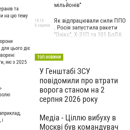
мільйонів"
еранів та
ли на цю тему
Як відпрацювали сили ППО
10:15
6 серпня
. Росія запустила ракети
"Онікс", Х-31П та 101 БпЛА
хорони
 для цього діє
творені
ТОП НОВИНИ
, які з 2025
У Генштабі ЗСУ
повідомили про втрати
ь
ворога станом на 2
тролю
серпня 2026 року
априклад,
Медіа - Ціллю вибуху в
 і
Москві був командувач