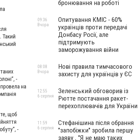
бронювання на роботі
ла
Опитування КМІС - 60%
09:36
Вчора
українців проти передачі
сля
Донбасу Росії, але
. Такий
підтримують
їнський
заморожування війни
Нові правила тимчасового
08:08
итаних
Вчора
захисту для українців у ЄС
лоні”, -
 провела на
Зеленський обговорив із
12:55
омпанія
6 серпня
Рютте постачання ракет-
перехоплювачів для України
 те, щоб
ийняття
Стефанішина після обрання
11:59
6 серпня
буту”, -
"запобіжки" зробила першу
заяву . "Я не маю таких