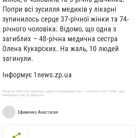
Попри всі зусилля медиків у лікарні
зупинилось серце 37-річної жінки та 74-
річного чоловіка. Відомо, що одна з
загиблих – 48-річна медична сестра
Олена Кукарских. На жаль, 10 людей
загинули.
Інформує 1news.zp.ua
Якщо ви помітили помилку, виділіть необхідний текст і натисніть Ctrl + Enter, щоб
повідомити про це редакцію
Ефименко Анастасия