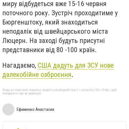
миру відбудеться вже 15-16 червня
поточного року. Зустріч проходитиме у
Бюргенштоку, який знаходиться
неподалік від швейцарського міста
Люцерн. На заході будуть присутні
представники від 80 -100 країн.
Нагадаємо,
США дадуть для ЗСУ нове
далекобійне озброєння
.
Якщо ви помітили помилку, виділіть необхідний текст і натисніть Ctrl + Enter, щоб
повідомити про це редакцію
Ефименко Анастасия