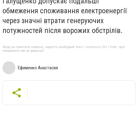
Галущенко допускає подальші
обмеження споживання електроенергії
через значні втрати генеруючих
потужностей після ворожих обстрілів.
Якщо ви помітили помилку, виділіть необхідний текст і натисніть Ctrl + Enter, щоб
повідомити про це редакцію
Ефименко Анастасия