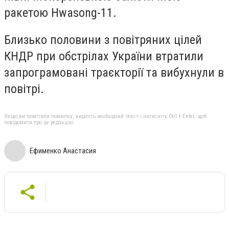
ракетою Hwasong-11.
Близько половини з повітряних цілей
КНДР при обстрілах України втратили
запрограмовані траєкторії та вибухнули в
повітрі.
Якщо ви помітили помилку, виділіть необхідний текст і натисніть Ctrl + Enter, щоб
повідомити про це редакцію
Ефименко Анастасия