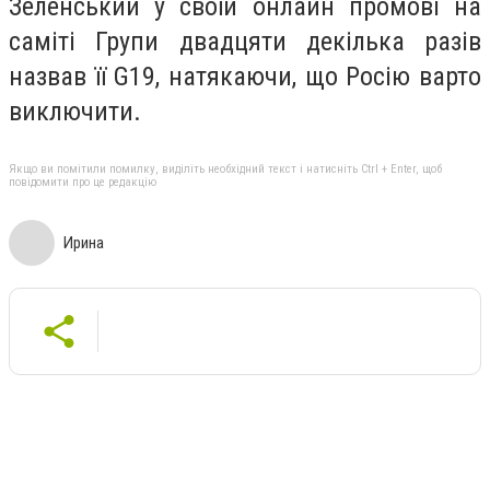
Зеленський у своїй онлайн промові на
саміті Групи двадцяти декілька разів
назвав її G19, натякаючи, що Росію варто
виключити.
Якщо ви помітили помилку, виділіть необхідний текст і натисніть Ctrl + Enter, щоб
повідомити про це редакцію
Ирина