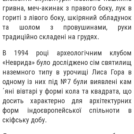
гривна, меч-акинак з правого боку, лук в
гориті з лівого боку, шкіряний обладунок
та шолом з провушинами, руки
традиційно складені на грудях.
В 1994 році археологічним клубом
«Неврида» було досліджено сім святилищ
наземного типу в урочищі Лиса Гора в
одному із них під №7 були виявлені кам
´яні вівтарі у формі кола та квадрата, що
досить характерно для архітектурних
форм індоєвропейської спільноти в
скіфську добу.