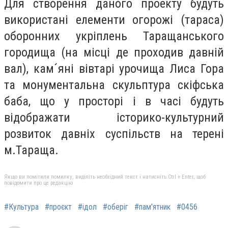
Для створення даного проекту будуть
використані елементи огорожі (тараса)
оборонних укріплень Таращанського
городища (на місці де проходив давній
вал), кам´яні вівтарі урочища Лиса Гора
та монументальна скульптура скіфська
баба, що у просторі і в часі будуть
відображати історико-культурний
розвиток давніх суспільств на терені
м.Тараща.
Якщо ви помітили помилку, виділіть необхідний текст і натисніть Ctrl + Enter, щоб
повідомити про це редакцію
#Культура
#проєкт
#ідол
#оберіг
#пам'ятник
#0456