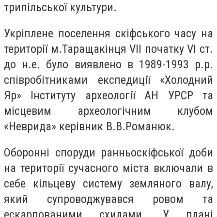
трипільської культури.
Укріплене поселення скіфського часу на
території м.Таращакінця VII початку VI ст.
до н.е. було виявлено в 1989-1993 р.р.
співробітниками експедиції «Холодний
Яр» Інституту археології АН УРСР та
місцевим археологічним клубом
«Неврида» керівник В.В.Романюк.
Оборонні споруди ранньоскіфської доби
на території сучасного міста включали в
себе кільцеву систему земляного валу,
який супроводжувався ровом та
ескарпованими схилами. У плані