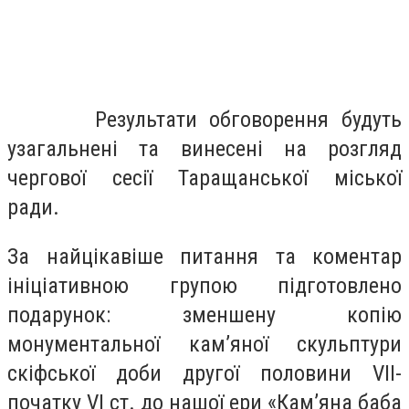
Результати обговорення будуть
узагальнені та винесені на розгляд
чергової сесії Таращанської міської
ради.
За найцікавіше питання та коментар
ініціативною групою підготовлено
подарунок: зменшену копію
монументальної кам
’
яної скульптури
скіфської доби другої половини
V
ІІ-
початку
V
І ст. до нашої ери «Кам
’
яна баба