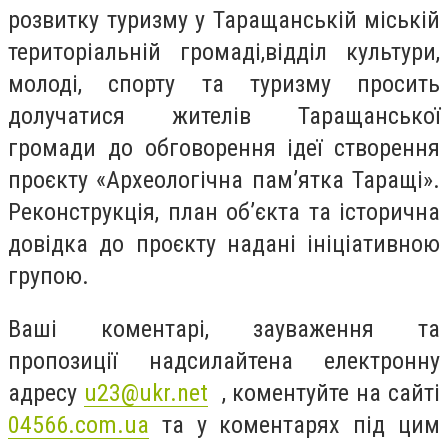
розвитку туризму у Таращанській міській
територіальній громаді,відділ культури,
молоді, спорту та туризму просить
долучатися жителів Таращанської
громади до обговорення ідеї створення
проєкту «Археологічна пам’ятка Таращі».
Реконструкція, план об’єкта та історична
довідка до проєкту надані ініціативною
групою.
Ваші коментарі, зауваження та
пропозиції надсилайтена електронну
адресу
u
23@
ukr
.
net
, коментуйте на сайті
04566.com.ua
та у коментарях під цим