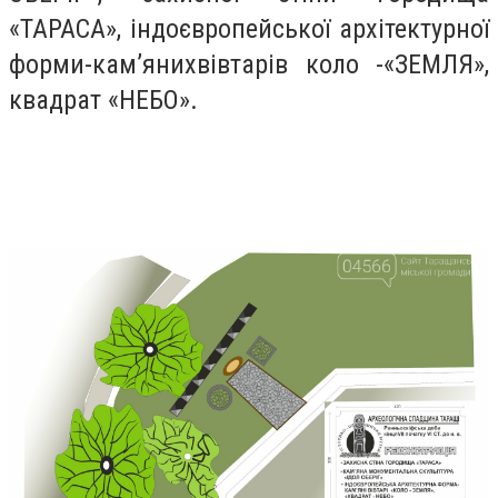
«ТАРАСА», індоєвропейської архітектурної
форми-кам’янихвівтарів коло -«ЗЕМЛЯ»,
квадрат «НЕБО».