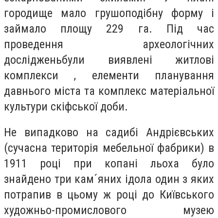
городище мало грушоподібну форму і
займало площу 229 га. Під час
проведення археологічних
дослідженьбули виявлені житлові
комплекси , елементи планування
давнього міста та комплекс матеріальної
культури скіфської доби.
Не випадково на садибі Андрієвських
(сучасна територія мебельної фабрики) в
1911 році при копані льоха було
знайдено три кам´яних ідола один з яких
потрапив в цьому ж році до Київського
художньо-промислового музею