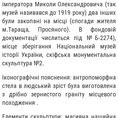
імператора Миколи Олександровича (так
музей називався до 1919 року) два інших
були закопані на місці (спогади жителя
м.Тараща, Просяного). В фондовій
документації числиться під №Б-2274),
місце зберігання Національний музей
історії України, скіфська монументальна
скульптура №2.
Іконографічні пояснення: антропоморфна
стела в людський зріст була виготовлена
з дрібно зернистого граніту місцевого
походження .
Елементи скульптури: масивна нашийна