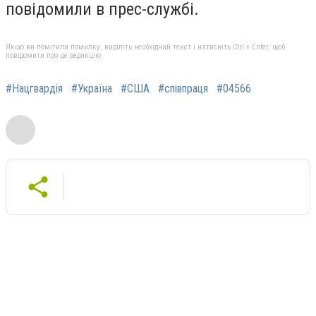
повідомили в прес-службі.
Якщо ви помітили помилку, виділіть необхідний текст і натисніть Ctrl + Enter, щоб
повідомити про це редакцію
#Нацгвардія
#Україна
#США
#співпраця
#04566