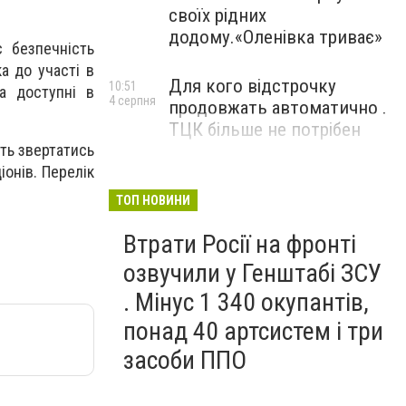
своїх рідних
додому.«Оленівка триває»
є безпечність
а до участі в
Для кого відстрочку
10:51
та доступні в
4 серпня
продовжать автоматично .
ТЦК більше не потрібен
ть звертатись
онів. Перелік
ТОП НОВИНИ
Втрати Росії на фронті
озвучили у Генштабі ЗСУ
. Мінус 1 340 окупантів,
понад 40 артсистем і три
засоби ППО