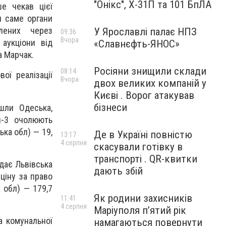
"Онікс", Х-31П та 101 БпЛА
е чекав цієї
и саме органи
лених через
У Ярославлі палає НПЗ
09:36
Вчора
аукціони від
«Славнєфть-ЯНОС»
а Марчак.
Росіяни знищили склади
08:14
ої реалізації
Вчора
двох великих компаній у
Києві . Ворог атакував
бізнеси
шли Одеська,
оп-3 очолюють
ька обл) — 19,
Де в Україні повністю
13:17
4 серпня
скасували готівку в
транспорті . QR-квитки
дає Львівська
дають збій
ціну за право
 обл) — 179,7
Як родини захисників
11:41
4 серпня
Маріуполя пʼятий рік
а комунальної
намагаються повернути