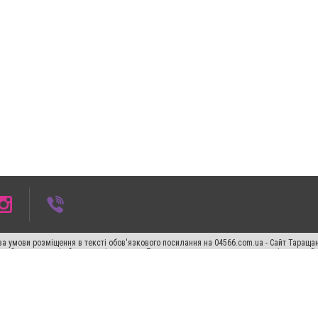
а умови розміщення в тексті обов'язкового посилання на 04566.com.ua - Cайт Таращан
го абзацу в тексті або в якості джерела. Порушення виняткових прав переслідується З
ський спецпроєкт", "Політичні новини", "Пресреліз", "PR", "Офіційно", "Політична рек
"CitySites"
Правила класифайд
Редакційна політика
Політика конфіденційності
Пр