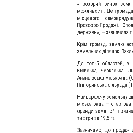
«Прозорий ринок земл
можливості. Це громади
місцевого самовряду
Прозорро.Продажі. Спо
держави», — зазначила 
Крім громад, землю акт
земельних ділянок. Таких
До топ-5 областей, в 
Київська, Черкаська, 
Ананьївська міськрада (
Підгорянська сільрада (Т
Найдорожчу земельну діл
міська рада — стартова 
оренди землі с/г призн
тис грн за 19,5 га.
Зазначимо, що продаж з