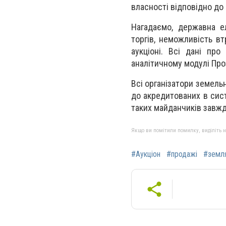
власності відповідно до
Нагадаємо, державна е
торгів, неможливість вт
аукціоні. Всі дані про
аналітичному модулі Пр
Всі організатори земель
до акредитованих в сист
таких майданчиків завжди
Якщо ви помітили помилку, виділіть нео
#Аукціон
#продажі
#земл