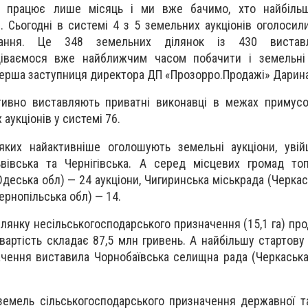
і працює лише місяць і ми вже бачимо, хто найбільш
. Сьогодні в системі 4 з 5 земельних аукціонів оголосил
вання. Це 348 земельних ділянок із 430 вистав
діваємося вже найближчим часом побачити і земельні 
перша заступниця директора ДП «Прозорро.Продажі» Дарин
ивно виставляють приватні виконавці в межах примусов
 аукціонів у системі 76.
яких найактивніше оголошують земельні аукціони, увій
Львівська та Чернігівська. А серед місцевих громад т
Одеська обл) — 24 аукціони, Чигиринська міськрада (Черкас
ернопільська обл) — 14.
янку несільськогосподарського призначення (15,1 га) про
вартість складає 87,5 млн гривень. А найбільшу стартову 
ачення виставила Чорнобаївська селищна рада (Черкаська
емель сільськогосподарського призначення державної т