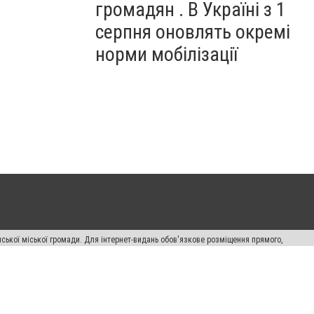
громадян . В Україні з 1
серпня оновлять окремі
норми мобілізації
ської міської громади. Для інтернет-видань обов'язкове розміщення прямого,
аконом.
лама" публікуються на правах реклами.
авила сайту
Автори проєкту