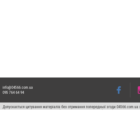
info@04566.com.ua
095 764 64 94
Допускається цитування матеріалів без отримання попередньої згоди 04566.com.ua з
відкритого для пошукових систем гіперпосилання на цитовані статті не нижче друго
Матеріали з плашками "Новини компаній", "Промо", "Партнерський матеріал", "Партнер
Реклама на сайті
Франшиза 