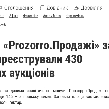
Оголошення
Довідник
Дозвілля
ста
Афіша
Фотозвіти
Авто / Мото
Нерухомість
іонів
і «Prozorro.Продажі» з
ареєстрували 430
х аукціонів
а за даними аналітичного модуля Прозорро.Продажі о
 ще 145 — з продажу землі. Загальна площа виставлених
исячі гектар.