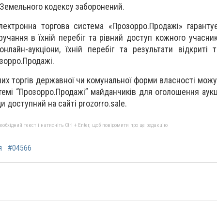
 Земельного кодексу заборонений.
лектронна торгова система «Прозорро.Продажі» гаранту
ручання в їхній перебіг та рівний доступ кожного учасник
 онлайн-аукціони, їхній перебіг та результати відкриті 
озорро.Продажі.
них торгів державної чи комунальної форми власності можу
емі “Прозорро.Продажі” майданчиків для оголошення аукці
 доступний на сайті prozorro.sale.
бхідний текст і натисніть Ctrl + Enter, щоб повідомити про це редакцію
я
#04566