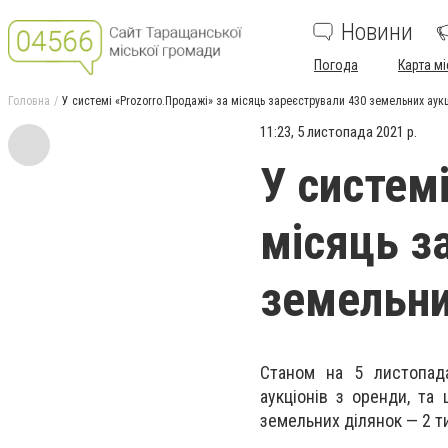
Новини
Погода
Карта мі
Головна
У системі «Prozorro.Продажі» за місяць зареєстрували 430 земельних аукц
11:23, 5 листопада 2021 р.
У систем
місяць з
земельни
Станом на 5 листопад
аукціонів з оренди, та
земельних ділянок — 2 т