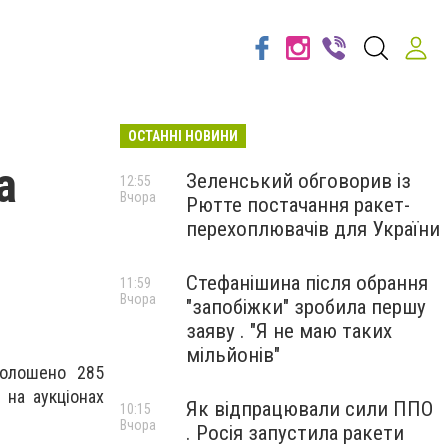
ОСТАННІ НОВИНИ
а
Зеленський обговорив із
12:55
Вчора
Рютте постачання ракет-
перехоплювачів для України
Стефанішина після обрання
11:59
Вчора
"запобіжки" зробила першу
заяву . "Я не маю таких
мільйонів"
голошено 285
 на аукціонах
Як відпрацювали сили ППО
10:15
Вчора
. Росія запустила ракети