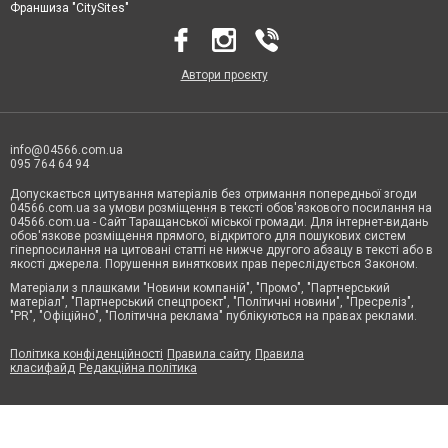
Франшиза "CitySites"
Автори проєкту
info@04566.com.ua
095 764 64 94
Допускається цитування матеріалів без отримання попередньої згоди
04566.com.ua за умови розміщення в тексті обов'язкового посилання на
04566.com.ua - Cайт Таращанської міської громади. Для інтернет-видань
обов'язкове розміщення прямого, відкритого для пошукових систем
гіперпосилання на цитовані статті не нижче другого абзацу в тексті або в
якості джерела. Порушення виняткових прав переслідується Законом.
Матеріали з плашками "Новини компаній", "Промо", "Партнерський
матеріал", "Партнерський спецпроєкт", "Політичні новини", "Пресреліз",
"PR", "Офіційно", "Політична реклама" публікуються на правах реклами.
Політика конфіденційності
Правила сайту
Правила
класифайд
Редакційна політика