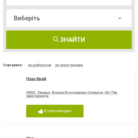
ЗНАЙТИ
Сортувати:
за рейтингом
за переглядами
Наш Край
09501, Тараща, Вулиця Володимира Сікевича, 63-/73м
380676834918
Я рекомендую