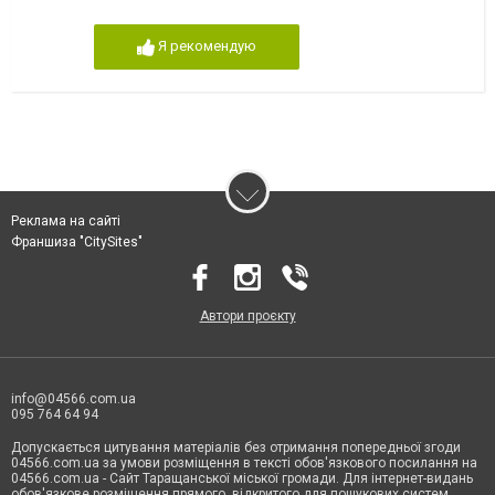
Я рекомендую
Реклама на сайті
Франшиза "CitySites"
Автори проєкту
info@04566.com.ua
095 764 64 94
Допускається цитування матеріалів без отримання попередньої згоди
04566.com.ua за умови розміщення в тексті обов'язкового посилання на
04566.com.ua - Cайт Таращанської міської громади. Для інтернет-видань
обов'язкове розміщення прямого, відкритого для пошукових систем