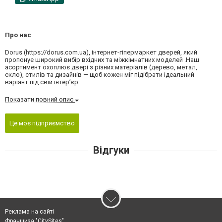
Про нас
Dorus (https://dorus.com.ua), інтернет-гіпермаркет дверей, який
пропонує широкий вибір вхідних та міжкімнатних моделей .Наш
асортимент охоплює двері з різних матеріалів (дерево, метал,
скло), стилів та дизайнів — щоб кожен міг підібрати ідеальний
варіант під свій інтер’єр.
Показати повний опис
Це моє підприємство
Відгуки
Реклама на сайті
Франшиза "CitySites"