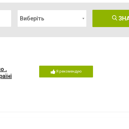
Виберіть
ЗН
о .
Я рекомендую
раїні