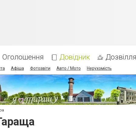
Оголошення
Довідник
Дозвілл
ста
Афіша
Фотозвіти
Авто / Мото
Нерухомість
ра
 Тараща