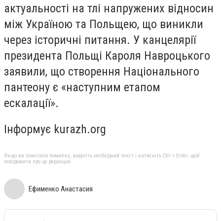
актуальності на тлі напружених відносин
між Україною та Польщею, що виникли
через історичні питання. У канцелярії
президента Польщі Кароля Навроцького
заявили, що створення Національного
пантеону є «наступним етапом
ескалації».
Інформує kurazh.org
Якщо ви помітили помилку, виділіть необхідний текст і натисніть Ctrl + Enter, щоб
повідомити про це редакцію
Ефименко Анастасия