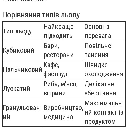
Порівняння типів льоду
Найкраще
Основна
Тип льоду
підходить
перевага
Бари,
Повільне
Кубиковий
ресторани
танення
Кафе,
Швидке
Пальчиковий
фастфуд
охолодження
Риба, м'ясо,
Делікатне
Лускатий
вітрини
зберігання
Максимальн
Гранульован
Виробництво,
ий контакт із
ий
медицина
продуктом