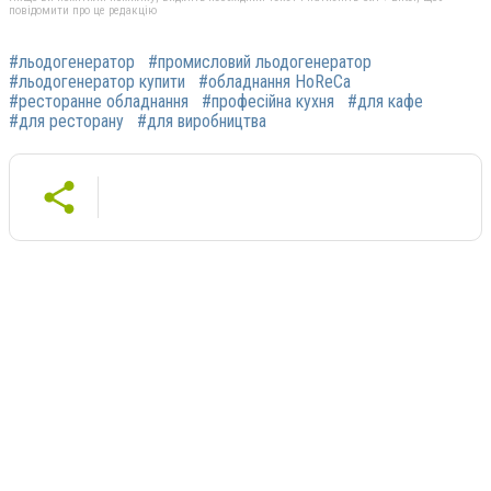
повідомити про це редакцію
#льодогенератор
#промисловий льодогенератор
#льодогенератор купити
#обладнання HoReCa
#ресторанне обладнання
#професійна кухня
#для кафе
#для ресторану
#для виробництва