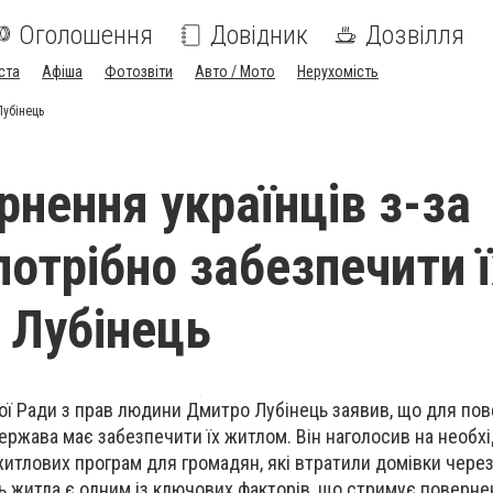
Оголошення
Довідник
Дозвілля
ста
Афіша
Фотозвіти
Авто / Мото
Нерухомість
Лубінець
рнення українців з-за
потрібно забезпечити ї
 Лубінець
ї Ради з прав людини Дмитро Лубінець заявив, що для по
держава має забезпечити їх житлом. Він наголосив на необх
итлових програм для громадян, які втратили домівки через 
ть житла є одним із ключових факторів, що стримує поверне