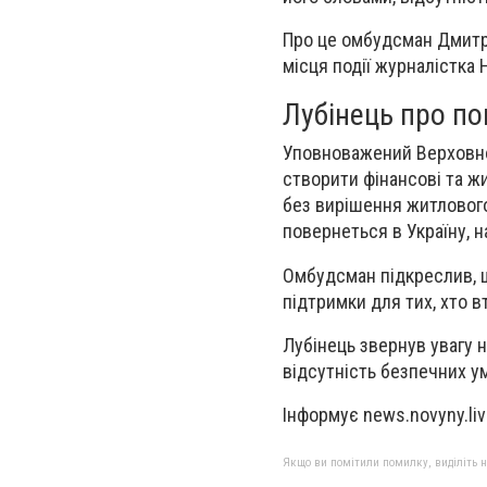
Про це омбудсман Дмитро
місця події журналістка 
Лубінець про по
Уповноважений Верховно
створити фінансові та жи
без вирішення житлового 
повернеться в Україну, н
Омбудсман підкреслив,
підтримки
для тих, хто в
Лубінець звернув увагу 
відсутність безпечних ум
Інформує news.novyny.li
Якщо ви помітили помилку, виділіть нео