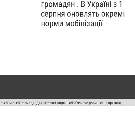
громадян . В Україні з 1
серпня оновлять окремі
норми мобілізації
ської міської громади. Для інтернет-видань обов'язкове розміщення прямого,
аконом.
лама" публікуються на правах реклами.
авила сайту
Автори проєкту