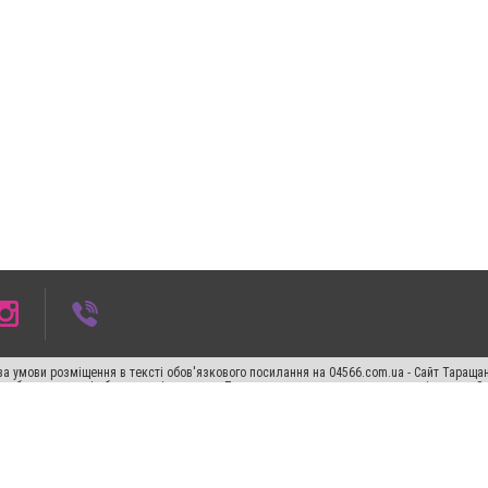
а умови розміщення в тексті обов'язкового посилання на 04566.com.ua - Cайт Таращан
го абзацу в тексті або в якості джерела. Порушення виняткових прав переслідується З
ський спецпроєкт", "Політичні новини", "Пресреліз", "PR", "Офіційно", "Політична рек
"CitySites"
Правила класифайд
Редакційна політика
Політика конфіденційності
Пр