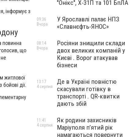
"Онікс", Х-31П та 101 БпЛА
я, інформує з
У Ярославлі палає НПЗ
09:36
Вчора
«Славнєфть-ЯНОС»
рдону
Росіяни знищили склади
а повинна
08:14
Вчора
двох великих компаній у
аголосив, що
Києві . Ворог атакував
 не
бізнеси
ам житлової
Де в Україні повністю
13:17
 бойові дії.
4 серпня
скасували готівку в
транспорті . QR-квитки
елементарну
дають збій
Як родини захисників
11:41
4 серпня
Маріуполя пʼятий рік
намагаються повернути