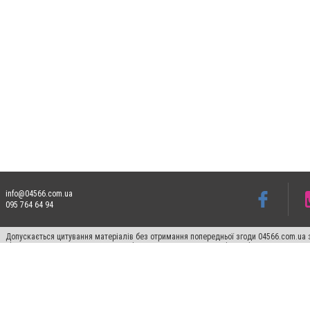
info@04566.com.ua
095 764 64 94
Допускається цитування матеріалів без отримання попередньої згоди 04566.com.ua з
відкритого для пошукових систем гіперпосилання на цитовані статті не нижче друго
Матеріали з плашками "Новини компаній", "Промо", "Партнерський матеріал", "Партнер
Реклама на сайті
Франшиза 