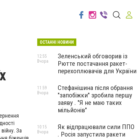
ОСТАННІ НОВИНИ
Зеленський обговорив із
12:55
Вчора
Рютте постачання ракет-
х
перехоплювачів для України
Стефанішина після обрання
11:59
Вчора
"запобіжки" зробила першу
заяву . "Я не маю таких
мільйонів"
вернення
ідності
Як відпрацювали сили ППО
10:15
війну. За
Вчора
. Росія запустила ракети
ння біженців.