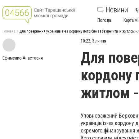
Новини
Погода
Карта мі
Головна
Для повернення українців з-за кордону потрібно забезпечити їх житлом - 
10:22, 3 липня
Для пове
Ефименко Анастасия
кордону 
житлом -
Уповноважений Верховно
українців із-за кордону 
окремого фінансування ж
його словами, відсутніс