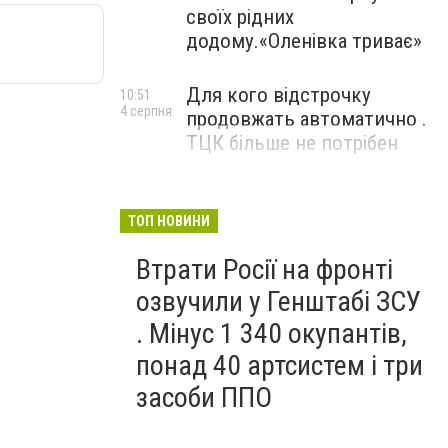
своїх рідних
додому.«Оленівка триває»
Для кого відстрочку
10:51
4 серпня
продовжать автоматично .
ТЦК більше не потрібен
ТОП НОВИНИ
Втрати Росії на фронті
озвучили у Генштабі ЗСУ
. Мінус 1 340 окупантів,
понад 40 артсистем і три
засоби ППО