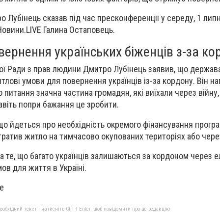
 Лубінець сказав під час пресконференції у середу, 1 липн
Новини.LIVE Галина Остаповець.
вернення українських біженців з-за ко
ї Ради з прав людини
Дмитро Лубінець
заявив, що держав
тлові умови для повернення українців із-за кордону. Він н
питання значна частина громадян, які виїхали через війну,
авіть попри бажання це зробити.
 що
йдеться про необхідність окремого фінансування прогр
тратив житло на тимчасово окупованих територіях або через
на те, що багато українців залишаються за кордоном через 
ов для життя в Україні.
ve
бхідний текст і натисніть Ctrl + Enter, щоб повідомити про це редакцію