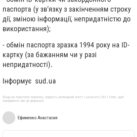
паспорта (у зв’язку з закінченням строку
дії, зміною інформації, непридатністю до
використання);
- обмін паспорта зразка 1994 року на ID-
картку (за бажанням чи у разі
непридатності).
Інформує sud.ua
Якщо ви помітили помилку, виділіть необхідний текст і натисніть Ctrl + Enter, щоб
повідомити про це редакцію
Ефименко Анастасия