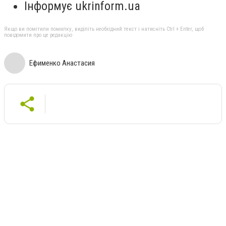
Інформує
ukrinform.ua
Якщо ви помітили помилку, виділіть необхідний текст і натисніть Ctrl + Enter, щоб
повідомити про це редакцію
Ефименко Анастасия