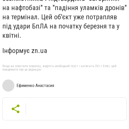
на нафтобазі" та "падіння уламків дронів"
на термінал. Цей об'єкт уже потрапляв
під удари БпЛА на початку березня та у
квітні.
Інформує zn.ua
Якщо ви помітили помилку, виділіть необхідний текст і натисніть Ctrl + Enter, щоб
повідомити про це редакцію
Ефименко Анастасия