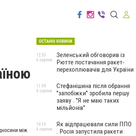
ОСТАННІ НОВИНИ
Зеленський обговорив із
12:55
6 серпня
Рютте постачання ракет-
аїною
перехоплювачів для України
Стефанішина після обрання
11:59
6 серпня
"запобіжки" зробила першу
заяву . "Я не маю таких
мільйонів"
Як відпрацювали сили ППО
10:15
6 серпня
дносини між
. Росія запустила ракети