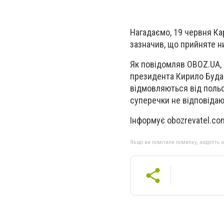
Нагадаємо, 19 червня Ка
зазначив, що прийняте н
Як повідомляв OBOZ.UA, м
президента Кирило Будан
відмовляються від польсь
суперечки не відповідают
Інформує obozrevatel.co
Якщо ви помітили помилку, виділіть нео