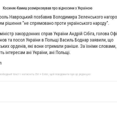
Косиняк-Камиш розмірковував про відносини з Україною
роль Навроцький позбавив Володимира Зеленського нагоро
им рішення "не спрямовано проти українського народу".
іністр закордонних справ України Андрій Сібіга, голова Оф
ов та посол України в Польщі Василь Боднар заявили, що
ких орденів, які вони отримали раніше. За їхніми словами,
ь інтересам ані України, ані Польщі.
m
бхідний текст і натисніть Ctrl + Enter, щоб повідомити про це редакцію