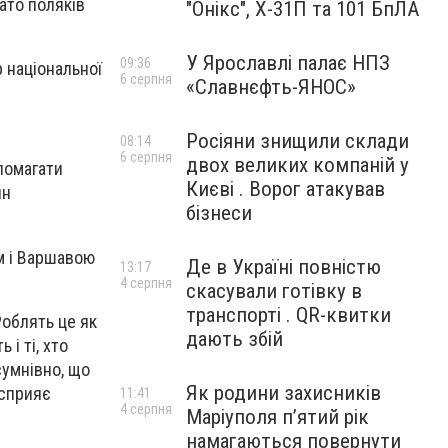
гато поляків
"Онікс", Х-31П та 101 БпЛА
У Ярославлі палає НПЗ
09:36
р національної
6 серпня
«Славнєфть-ЯНОС»
Росіяни знищили склади
08:14
6 серпня
двох великих компаній у
помагати
Києві . Ворог атакував
ян
бізнеси
м і Варшавою
Де в Україні повністю
13:17
4 серпня
скасували готівку в
транспорті . QR-квитки
Роблять це як
дають збій
 і ті, хто
сумнівно, що
Як родини захисників
 сприяє
11:41
4 серпня
Маріуполя пʼятий рік
намагаються повернути