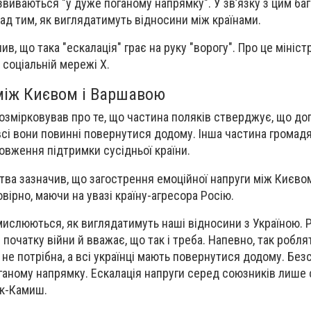
звиваються "у дуже поганому напрямку
". У зв’язку з цим ба
д тим, як виглядатимуть відносини між країнами.
лив, що
така "ескалація" грає на руку "ворогу
". Про це мініст
 соціальній мережі Х.
між Києвом і Варшавою
озмірковував про те, що частина поляків стверджує, що
до
всі вони повинні повернутися додому.
Інша частина громад
довження підтримки
сусідньої країни.
тва зазначив, що
загострення емоційної напруги між Києво
овірно, маючи на увазі країну-агресора Росію.
амислюються, як виглядатимуть наші відносини з Україною. 
з початку війни й вважає, що так і треба. Напевно, так роблять
не потрібна, а всі українці мають повернутися додому. Без
ганому напрямку. Ескалація напруги серед союзників лише
як-Камиш.