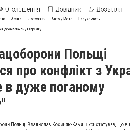
Оголошення
Довідник
Дозвілля
ста
Афіша
Фотозвіти
Авто / Мото
Нерухомість
е в дуже поганому напрямку"
нацоборони Польщі
ся про конфлікт з Укр
де в дуже поганому
"
орони
Польщі
Владислав Косиняк-Камиш констатував, що
ві