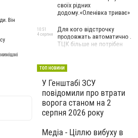
своїх рідних
додому.«Оленівка триває»
ди. Він
Для кого відстрочку
10:51
4 серпня
продовжать автоматично .
ісу
ТЦК більше не потрібен
 нинішні
ТОП НОВИНИ
У Генштабі ЗСУ
повідомили про втрати
ворога станом на 2
серпня 2026 року
Медіа - Ціллю вибуху в