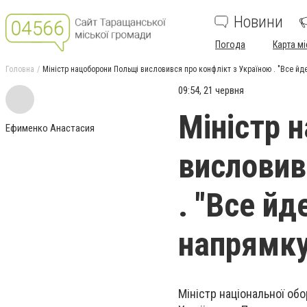
Новини
Погода
Карта мі
Головна
Міністр нацоборони Польщі висловився про конфлікт з Україною . "Все йд
09:54, 21 червня
Міністр 
Ефименко Анастасия
висловив
. "Все й
напрямку
Міністр національної об