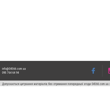
info@04566.com.ua
095 764 64 94
Допускається цитування матеріалів без отримання попередньої згоди 04566.com.ua з
відкритого для пошукових систем гіперпосилання на цитовані статті не нижче друго
Матеріали з плашками "Новини компаній", "Промо", "Партнерський матеріал", "Партнер
Реклама на сайті
Франшиза 