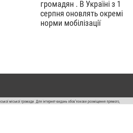
громадян . В Україні з 1
серпня оновлять окремі
норми мобілізації
ської міської громади. Для інтернет-видань обов'язкове розміщення прямого,
аконом.
лама" публікуються на правах реклами.
авила сайту
Автори проєкту