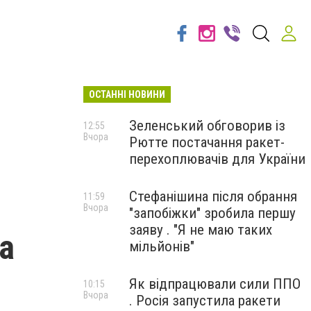
ОСТАННІ НОВИНИ
Зеленський обговорив із
12:55
Вчора
Рютте постачання ракет-
перехоплювачів для України
Стефанішина після обрання
11:59
Вчора
"запобіжки" зробила першу
заяву . "Я не маю таких
а
мільйонів"
Як відпрацювали сили ППО
10:15
Вчора
. Росія запустила ракети