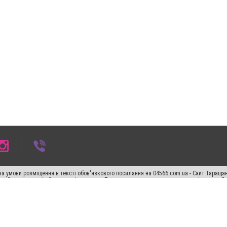
а умови розміщення в тексті обов'язкового посилання на 04566.com.ua - Cайт Таращан
го абзацу в тексті або в якості джерела. Порушення виняткових прав переслідується З
ський спецпроєкт", "Політичні новини", "Пресреліз", "PR", "Офіційно", "Політична рек
"CitySites"
Правила класифайд
Редакційна політика
Політика конфіденційності
Пр