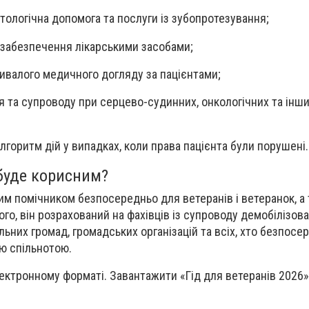
ологічна допомога та послуги із зубопротезування;
 забезпечення лікарськими засобами;
ривалого медичного догляду за пацієнтами;
я та супроводу при серцево-судинних, онкологічних та інши
лгоритм дій у випадках, коли права пацієнта були порушені.
 буде корисним?
им помічником безпосередньо для ветеранів і ветеранок, а
того, він розрахований на фахівців із супроводу демобілізова
ьних громад, громадських організацій та всіх, хто безпосе
ю спільнотою.
ектронному форматі. Завантажити «Гід для ветеранів 2026