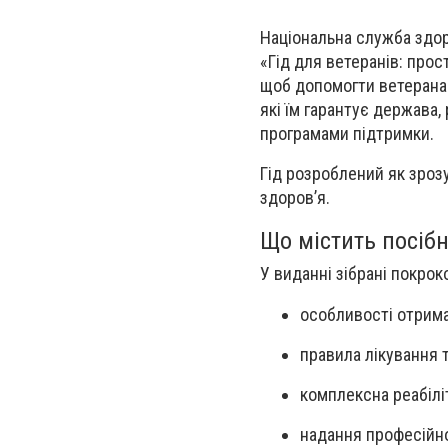
Національна служба здор
«Гід для ветеранів: прос
щоб допомогти ветеранам
які їм гарантує держава
програмами підтримки.
Гід розроблений як зроз
здоров’я.
Що містить посіб
У виданні зібрані покро
особливості отрима
правила лікування тр
комплексна реабілі
надання професійно