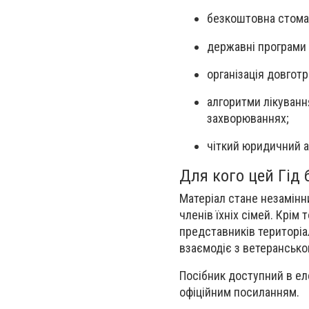
безкоштовна стомат
державні програми
організація довгот
алгоритми лікуванн
захворюваннях;
чіткий юридичний а
Для кого цей Гід
Матеріал стане незамінн
членів їхніх сімей. Крім 
представників територіал
взаємодіє з ветерансько
Посібник доступний в ел
офіційним посиланням.