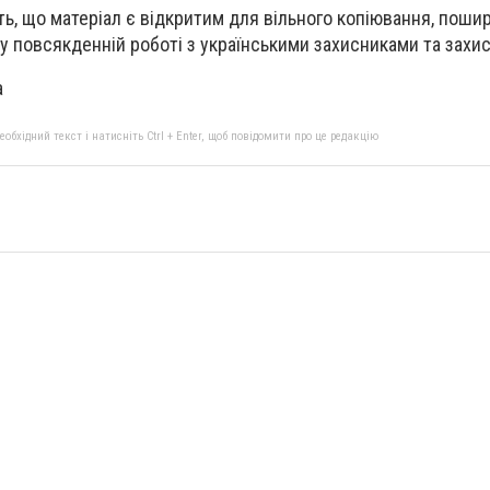
ь, що матеріал є відкритим для вільного копіювання, поши
у повсякденній роботі з українськими захисниками та захи
a
бхідний текст і натисніть Ctrl + Enter, щоб повідомити про це редакцію