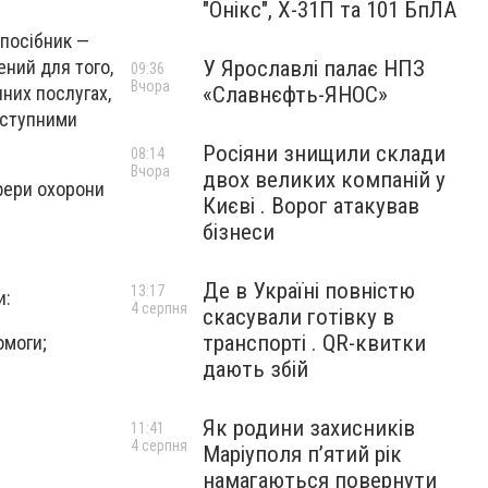
"Онікс", Х-31П та 101 БпЛА
 посібник —
ений для того,
У Ярославлі палає НПЗ
09:36
Вчора
них послугах,
«Славнєфть-ЯНОС»
оступними
Росіяни знищили склади
08:14
Вчора
двох великих компаній у
фери охорони
Києві . Ворог атакував
бізнеси
Де в Україні повністю
13:17
и:
4 серпня
скасували готівку в
транспорті . QR-квитки
омоги;
дають збій
Як родини захисників
11:41
4 серпня
Маріуполя пʼятий рік
намагаються повернути