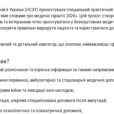
ов’я України (НСЗУ) презентувала спеціальний практичний
тими словами про медичні гарантії 2026». Цей проєкт створ
 та ветеранкам чітко орієнтуватися у безкоштовних медич
, розуміти правильні маршрути пацієнта та користуватися д
умілий та детальний навігатор, що охоплює найважливіші с
ник?
кові розяснення та корисна інформація за такими напрямкам
ння первинної, амбулаторної та стаціонарної медичної доп
авм війни та ліквідації їхніх наслідків;
тація, зокрема спеціалізована допомога після ампутацій;
ї психологічної та психіатричної допомоги;