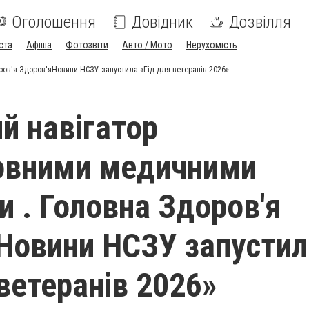
Оголошення
Довідник
Дозвілля
ста
Афіша
Фотозвіти
Авто / Мото
Нерухомість
ов'я Здоров'яНовини НСЗУ запустила «Гід для ветеранів 2026»
й навігатор
овними медичними
и . Головна Здоров'я
Новини НСЗУ запустил
 ветеранів 2026»