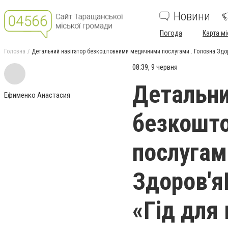
Новини
Погода
Карта мі
Головна
Детальний навігатор безкоштовними медичними послугами . Головна Здор
08:39, 9 червня
Детальни
Ефименко Анастасия
безкошт
послугам
Здоров'я
«Гід для