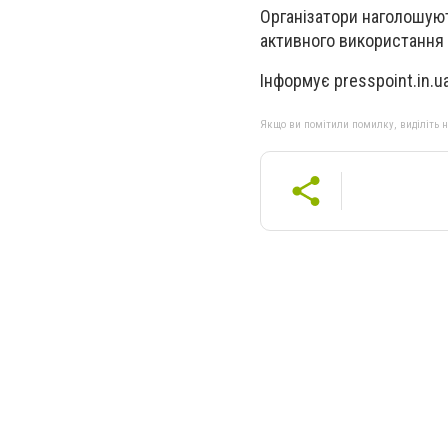
Організатори наголошуют
активного використання 
Інформує presspoint.in.u
Якщо ви помітили помилку, виділіть нео