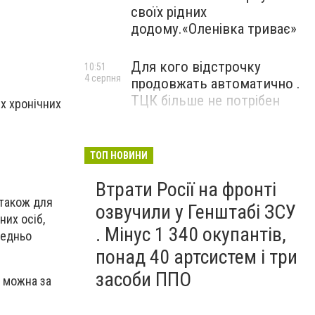
своїх рідних
додому.«Оленівка триває»
Для кого відстрочку
10:51
4 серпня
продовжать автоматично .
ТЦК більше не потрібен
х хронічних
ТОП НОВИНИ
Втрати Росії на фронті
 також для
озвучили у Генштабі ЗСУ
них осіб,
. Мінус 1 340 окупантів,
редньо
понад 40 артсистем і три
засоби ППО
» можна за