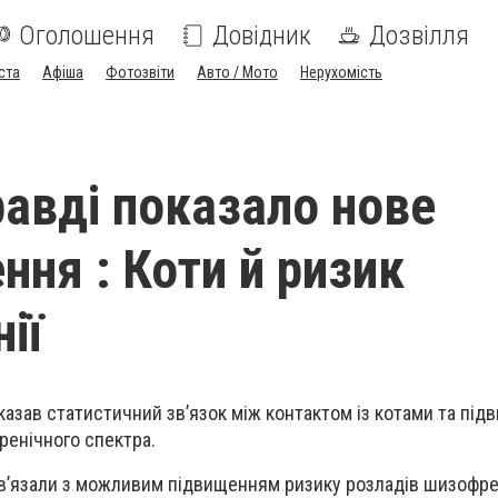
Оголошення
Довідник
Дозвілля
ста
Афіша
Фотозвіти
Авто / Мото
Нерухомість
авді показало нове
ння : Коти й ризик
ії
казав статистичний зв’язок між контактом із котами та пі
ренічного спектра.
ов’язали з можливим підвищенням ризику розладів шизофре