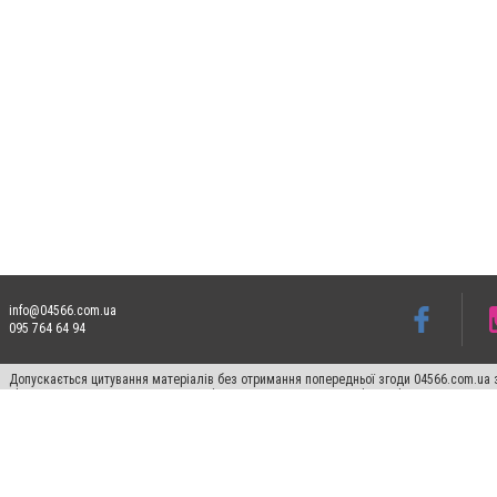
info@04566.com.ua
095 764 64 94
Допускається цитування матеріалів без отримання попередньої згоди 04566.com.ua з
відкритого для пошукових систем гіперпосилання на цитовані статті не нижче друго
Матеріали з плашками "Новини компаній", "Промо", "Партнерський матеріал", "Партнер
Реклама на сайті
Франшиза 