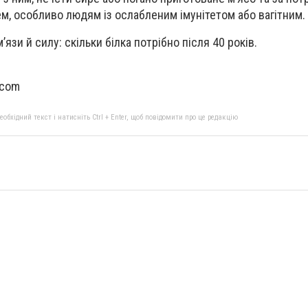
ем, особливо людям із ослабленим імунітетом або вагітним.
 м’язи й силу: скільки білка потрібно після 40 років.
.com
бхідний текст і натисніть Ctrl + Enter, щоб повідомити про це редакцію