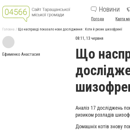
Новини
Погода
Карта мі
Головна
Що насправді показало нове дослідження : Коти й ризик шизофренії
08:11, 13 червня
Що наспр
Ефименко Анастасия
дослідже
шизофрен
Аналіз 17 досліджень по
ризиком розладів шизоф
Домашніх котів знову п