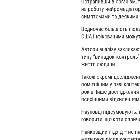
Потрапивши в організм, 
на роботу нейромедіаторі
симптомами та деякими
Водночас більшість люде
США інфікованими можуть
Автори аналізу закликаю
типу “випадок-контроль”
життя людини.
Також окремі дослідження
помітнішим у разі контак
років. Інше дослідження
психічними відхиленнями
Науковці підсумовують: 
говорити, що коти спри
Найкращий підхід – не па
мити руки після контакту