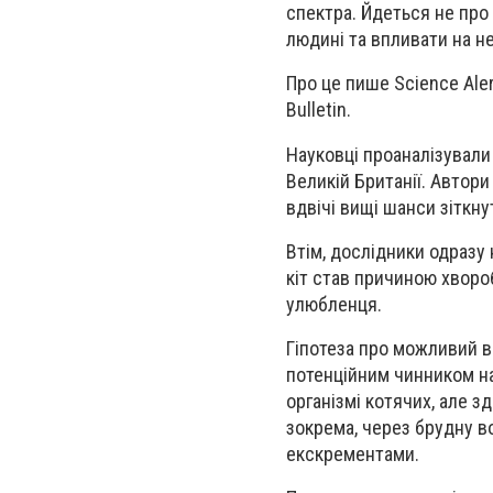
спектра. Йдеться не про
людині та впливати на н
Про це пише Science Aler
Bulletin.
Науковці проаналізували 
Великій Британії. Автори
вдвічі вищі шанси зіткн
Втім, дослідники одразу
кіт став причиною хвор
улюбленця.
Гіпотеза про можливий вп
потенційним чинником на
організмі котячих, але 
зокрема, через брудну в
екскрементами.