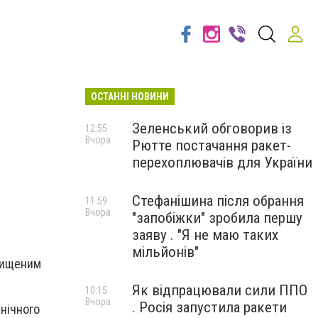
ОСТАННІ НОВИНИ
Зеленський обговорив із
12:55
Вчора
Рютте постачання ракет-
перехоплювачів для України
Стефанішина після обрання
11:59
Вчора
"запобіжки" зробила першу
заяву . "Я не маю таких
мільйонів"
двищеним
Як відпрацювали сили ППО
10:15
Вчора
. Росія запустила ракети
нічного