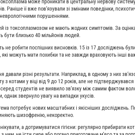
токсоплазма може проникати в центральну нервову систему
в. Раніше її вже пов’язували зі змінами поведінки, психот
 неврологічними порушеннями.
й із токсоплазмозом не мають жодних симптомів. За оцінк
 бути близько 40 мільйонів людей.
ть не робити поспішних висновків. 15 із 17 досліджень бул
, які можуть мати похибки та не завжди враховують інші ва
 давали різні результати. Наприклад, в одному з них зв’яз
ту з котами у віці від 9 до 12 років, але не підтверджувався
 серед студентів не виявило зв’язку між самим фактом воло
, однак звернуло увагу на випадки укусів.
тема потребує нових масштабних і якісніших досліджень. П
чиняють шизофренію, некоректно.
нікувати, а дотримуватися гігієни: регулярно прибирати кот
 з ним, не їсти сире або погано приготоване м’ясо та за пот