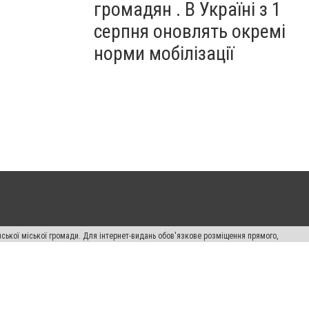
громадян . В Україні з 1
серпня оновлять окремі
норми мобілізації
ської міської громади. Для інтернет-видань обов'язкове розміщення прямого,
аконом.
лама" публікуються на правах реклами.
авила сайту
Автори проєкту