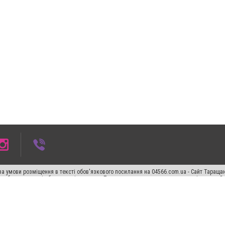
а умови розміщення в тексті обов'язкового посилання на 04566.com.ua - Cайт Таращан
го абзацу в тексті або в якості джерела. Порушення виняткових прав переслідується З
ський спецпроєкт", "Політичні новини", "Пресреліз", "PR", "Офіційно", "Політична рек
"CitySites"
Правила класифайд
Редакційна політика
Політика конфіденційності
Пр