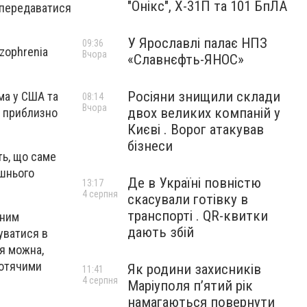
"Онікс", Х-31П та 101 БпЛА
е передаватися
У Ярославлі палає НПЗ
09:36
izophrenia
Вчора
«Славнєфть-ЯНОС»
Росіяни знищили склади
ема у США та
08:14
Вчора
двох великих компаній у
и приблизно
Києві . Ворог атакував
бізнеси
ть, що саме
ашнього
Де в Україні повністю
13:17
4 серпня
скасували готівку в
транспорті . QR-квитки
вним
дають збій
уватися в
я можна,
котячими
Як родини захисників
11:41
4 серпня
Маріуполя пʼятий рік
намагаються повернути