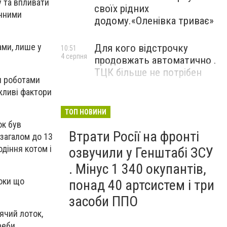
 та впливати
своїх рідних
ичними
додому.«Оленівка триває»
ами, лише у
Для кого відстрочку
10:51
4 серпня
продовжать автоматично .
ТЦК більше не потрібен
и роботами
жливі фактори
ТОП НОВИНИ
ок був
Втрати Росії на фронті
 загалом до 13
діння котом і
озвучили у Генштабі ЗСУ
. Мінус 1 340 окупантів,
оки що
понад 40 артсистем і три
засоби ППО
ячий лоток,
реби