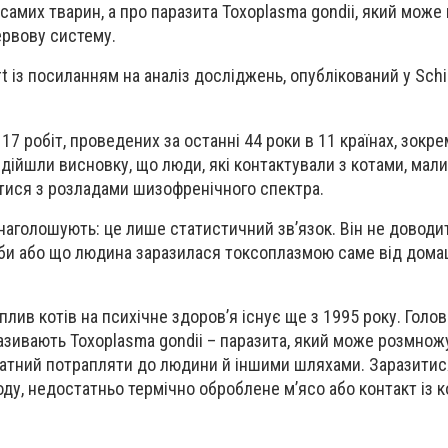
 самих тварин, а про паразита Toxoplasma gondii, який мож
ервову систему.
t із посиланням на аналіз досліджень, опублікований у Sch
17 робіт, проведених за останні 44 роки в 11 країнах, зокр
 дійшли висновку, що люди, які контактували з котами, мал
утися з розладами шизофренічного спектра.
 наголошують: це лише статистичний зв’язок. Він не доводи
оби або що людина заразилася токсоплазмою саме від дом
лив котів на психічне здоров’я існує ще з 1995 року. Голо
зивають Toxoplasma gondii – паразита, який може розмнож
здатний потрапляти до людини й іншими шляхами. Заразитис
оду, недостатньо термічно оброблене м’ясо або контакт із 