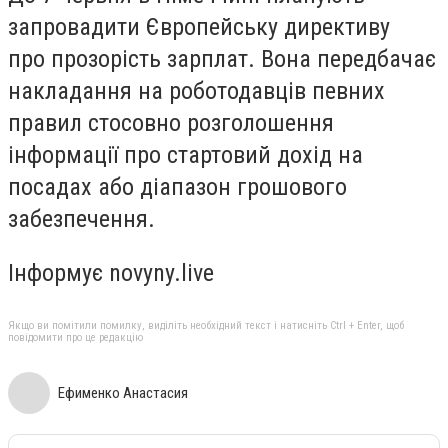
запровадити Європейську директиву
про прозорість зарплат. Вона передбачає
накладання на роботодавців певних
правил стосовно розголошення
інформації про стартовий дохід на
посадах або діапазон грошового
забезпечення.
Інформує novyny.live
Якщо ви помітили помилку, виділіть необхідний текст і натисніть Ctrl + Enter, щоб
повідомити про це редакцію
Ефименко Анастасия