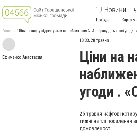
Новини
Погода
Карта мі
Головна
Ціни на нафту відреагували на наближення США та Ірану до мирної угоди . «
10:33, 28 травня
Ціни на 
Ефименко Анастасия
наближен
угоди . «
25 травня нафтові котир
тижні на тлі посилення 
домовленості.