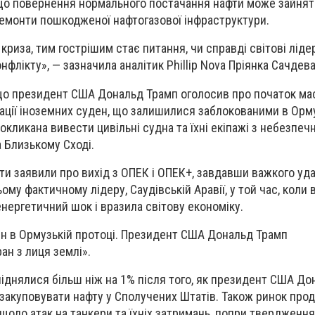
що повернення нормального постачання нафти може зайняти
ремонти пошкодженої нафтогазової інфраструктури.
риза, тим гострішим стає питання, чи справді світові ліде
лікту», — зазначила аналітик Phillip Nova Пріянка Сачдева
що президент США Дональд Трамп оголосив про початок ма
куації іноземних суден, що залишилися заблокованими в Орм
покликана вивести цивільні судна та їхні екіпажі з небезпеч
а Близькому Сході.
ати заявили про вихід з ОПЕК і ОПЕК+, завдавши важкого уд
ому фактичному лідеру, Саудівській Аравії, у той час, коли 
нергетичний шок і вразила світову економіку.
ден в Ормузькій протоці. Президент США Дональд Трамп
ан з лиця землі».
 піднялися більш ніж на 1% після того, як президент США Д
 закуповувати нафту у Сполучених Штатів. Також ринок про
щодо атак на танкери та їхніх затримань, попри твердження