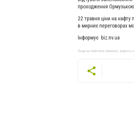
проходження Ормузькою 
22 травня ціни на нафту
в мирних переговорах мі
Інформує biz.nv.ua
Якщо ви помітили помилку, виділіть нео