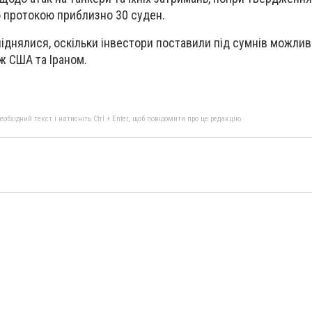
протокою приблизно 30 суден.
 піднялися, оскільки інвестори поставили під сумнів можлив
ж США та Іраном.
бхідний текст і натисніть Ctrl + Enter, щоб повідомити про це редакцію