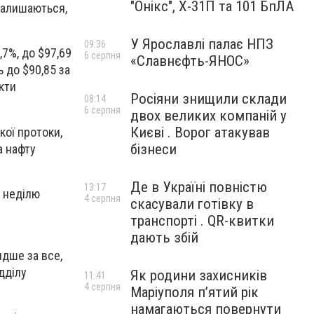
"Онікс", Х-31П та 101 БпЛА
залишаються,
У Ярославлі палає НПЗ
09:36
,7%, до $97,69
6 серпня
«Славнєфть-ЯНОС»
 до $90,85 за
кти
Росіяни знищили склади
08:14
6 серпня
двох великих компаній у
Києві . Ворог атакував
кої протоки,
бізнеси
а нафту
Де в Україні повністю
13:17
у неділю
4 серпня
скасували готівку в
транспорті . QR-квитки
дають збій
идше за все,
дділу
Як родини захисників
11:41
4 серпня
Маріуполя пʼятий рік
намагаються повернути