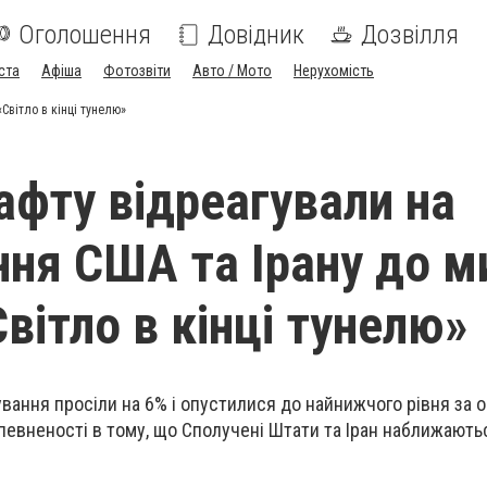
Оголошення
Довідник
Дозвілля
ста
Афіша
Фотозвіти
Авто / Мото
Нерухомість
Світло в кінці тунелю»
нафту відреагували на
ня США та Ірану до м
Світло в кінці тунелю»
ування просіли на 6% і опустилися до найнижчого рівня за о
впевненості в тому, що Сполучені Штати та Іран наближають