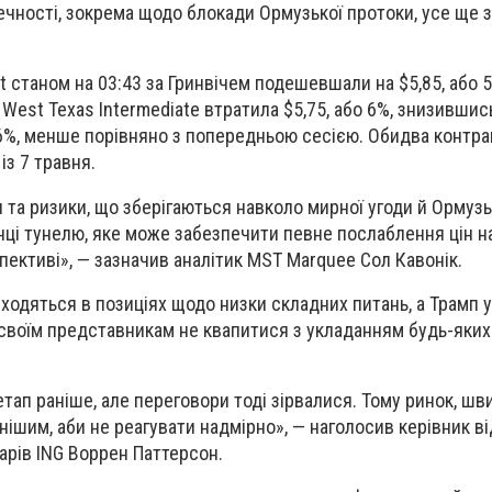
чності, зокрема щодо блокади Ормузької протоки, усе ще 
t станом на 03:43 за Гринвічем подешевшали на $5,85, або 5
West Texas Intermediate втратила $5,75, або 6%, знизившись
о 6%, менше порівняно з попередньою сесією. Обидва контра
із 7 травня.
 та ризики, що зберігаються навколо мирної угоди й Ормузь
інці тунелю, яке може забезпечити певне послаблення цін н
пективі», — зазначив аналітик MST Marquee Сол Кавонік.
зходяться в позиціях щодо низки складних питань, а Трамп 
своїм представникам не квапитися з укладанням будь-яких
тап раніше, але переговори тоді зірвалися. Тому ринок, шв
шим, аби не реагувати надмірно», — наголосив керівник ві
арів ING Воррен Паттерсон.