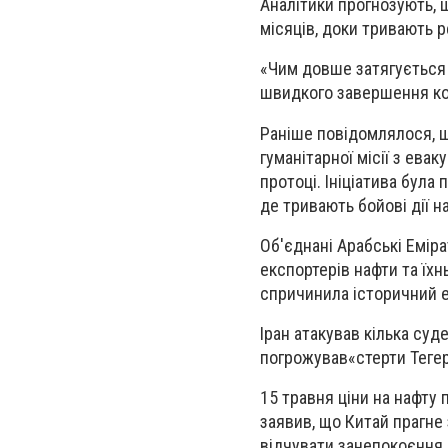
Аналітики прогнозують, 
місяців, доки тривають 
«Чим довше затягується к
швидкого завершення конф
Раніше повідомлялося, 
гуманітарної місії з ева
протоці. Ініціатива була 
де тривають бойові дії н
Об'єднані Арабські Емір
експортерів нафти та їхнь
спричинила історичний е
Іран атакував кілька су
погрожував
«
стерти Тегер
15 травня ціни на нафту
заявив, що Китай прагне
відчувати занепокоєння 