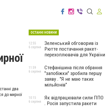
ОСТАННІ НОВИНИ
Зеленський обговорив із
12:55
6 серпня
Рютте постачання ракет-
ирної
перехоплювачів для України
Стефанішина після обрання
11:59
6 серпня
"запобіжки" зробила першу
заяву . "Я не маю таких
мільйонів"
станні два
ся до мирної
Як відпрацювали сили ППО
10:15
6 серпня
. Росія запустила ракети