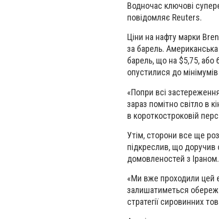
Водночас ключові супере
повідомляє Reuters.
Ціни на нафту марки Bren
за барель. Американська 
барель, що на $5,75, аб
опустилися до мінімумів 
«Попри всі застереження
зараз помітно світло в к
в короткостроковій перс
Утім, сторони все ще ро
підкреслив, що доручив 
домовленостей з Іраном.
«Ми вже проходили цей е
залишатиметься обережні
стратегії сировинних тов