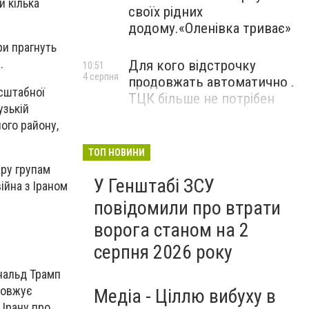
 кілька
своїх рідних
додому.«Оленівка триває»
ри прагнуть
.
Для кого відстрочку
10:51
4 серпня
продовжать автоматично .
сштабної
ТЦК більше не потрібен
узькій
ного району,
ТОП НОВИНИ
ару групам
У Генштабі ЗСУ
війна з Іраном
повідомили про втрати
ворога станом на 2
серпня 2026 року
ональд Трамп
довжує
Медіа - Ціллю вибуху в
 Ірану про